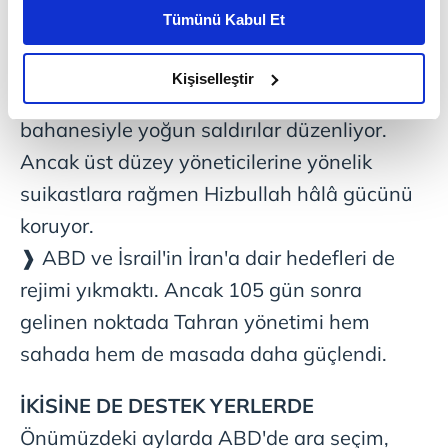
devrilmesini fırsata çeviren İsrail, bu
kişiselleştirilmiş reklamlar sunabilir, sayfalarımızda sizlere
Tümünü Kabul Et
daha iyi reklam deneyimi yaşatabiliriz. Bunu yaparken
ülkedeki işgalini yaymaya çalışıyor. Ancak
amacımızın size daha iyi bir reklam deneyimi sunmak
bu noktada da başarıya ulaşamadılar.
olduğunu ve sizlere en iyi içerikleri sunabilmek adına
Kişiselleştir
❱ İsrail yönetimi Lübnan'a da Hizbullah
elimizden gelen çabayı gösterdiğimizi ve bu noktada,
reklamların maliyetlerimizi karşılamak noktasında tek gelir
bahanesiyle yoğun saldırılar düzenliyor.
kalemimiz olduğunu sizlere hatırlatmak isteriz.
Ancak üst düzey yöneticilerine yönelik
suikastlara rağmen Hizbullah hâlâ gücünü
Her halükârda, kullanıcılar, bu çerezlere izin vermedikleri
takdirde, kullanıcılara hedefli reklamlar
koruyor.
gösterilmeyecektir."
❱ ABD ve İsrail'in İran'a dair hedefleri de
rejimi yıkmaktı. Ancak 105 gün sonra
Sizlere daha iyi bir hizmet sunabilmek için İnternet
Sitemizde kendimize ve üçüncü kişilere ait çerezler
gelinen noktada Tahran yönetimi hem
kullanılmaktadır. Bu çerezler vasıtasıyla çeşitli kişisel
sahada hem de masada daha güçlendi.
verileriniz işlenmekte olup gerekli olan çerezler bilgi
toplumu hizmetlerinin sunulması amacıyla
İKİSİNE DE DESTEK YERLERDE
kullanılmaktadır. Diğer çerezler, sitemizin daha işlevsel
Önümüzdeki aylarda ABD'de ara seçim,
kılınması ve kişiselleştirilmesi ve sizlere yönelik