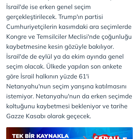
reklam/pazarlama faaliyetlerinin yapılması, amaçlarıyla
İsrail'de ise erken genel seçim
sınırlı olarak açık rızanız dahilinde kullanılacaktır.
gerçekleştirilecek. Trump'ın partisi
Cumhuriyetçilerin kasımdaki ara seçimlerde
Çerezlere ilişkin tercihlerinizi aşağıda yer alan panel
vasıtasıyla belirleyebilirsiniz. Çerezlere ilişkin detaylı bilgi
Kongre ve Temsilciler Meclisi'nde çoğunluğu
için Ayarlar butonuna tıklayabilir,
Çerez Bilgilendirme
kaybetmesine kesin gözüyle bakılıyor.
Metnimizi
ziyaret edebilirsiniz.
İsrail'de de eylül ya da ekim ayında genel
6698 sayılı Kişisel Verilerin Korunması Kanunu uyarınca
seçim olacak. Ülkede yapılan son ankete
hazırlanmış Aydınlatma Metnimizi okumak ve sitemizde
göre İsrail halkının yüzde 61'i
ilgili mevzuata uygun olarak kullanılan çerezlerle ilgili bilgi
Netanyahu'nun seçim yarışına katılmasını
almak için lütfen
tıklayınız
.
istemiyor. Netanyahu'nun da erken seçimde
koltuğunu kaybetmesi bekleniyor ve tarihe
Gazze Kasabı olarak geçecek.