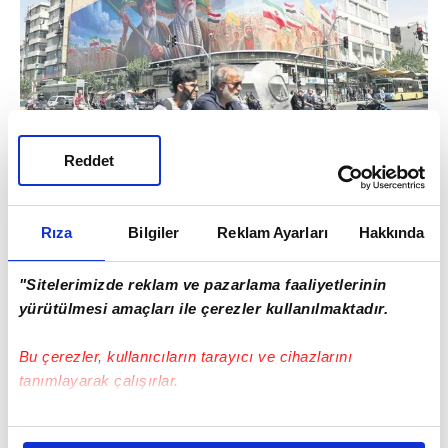
Reddet
Rıza
Bilgiler
Reklam Ayarları
Hakkında
SAHADA DENKLER DEĞİŞMEDİ
"Sitelerimizde reklam ve pazarlama faaliyetlerinin
❱ Ekim 2023'ten bu yana Gazze'deki
yürütülmesi amaçları ile çerezler kullanılmaktadır.
soykırım sürüyor. Ancak Netanyahu'nun
"Tamamen yok edeceğiz" dediği Hamas,
Bu çerezler, kullanıcıların tarayıcı ve cihazlarını
tanımlayarak çalışırlar.
hâlâ sahada ve güçlü konumda.
❱ Suriye'de 8 Aralık 2024 tarihinde Esad'ın
Bu çerezlere izin vermeniz halinde sizlere özel