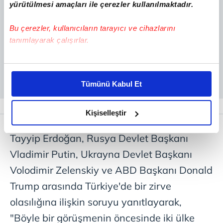
yürütülmesi amaçları ile çerezler kullanılmaktadır.
Bu çerezler, kullanıcıların tarayıcı ve cihazlarını
tanımlayarak çalışırlar.
Bu çerezlere izin vermeniz halinde sizlere özel
kişiselleştirilmiş reklamlar sunabilir, sayfalarımızda sizlere
Tümünü Kabul Et
daha iyi reklam deneyimi yaşatabiliriz. Bunu yaparken
amacımızın size daha iyi bir reklam deneyimi sunmak
olduğunu ve sizlere en iyi içerikleri sunabilmek adına
Kişiselleştir
Peskov, Türkiye Cumhurbaşkanı Recep
elimizden gelen çabayı gösterdiğimizi ve bu noktada,
reklamların maliyetlerimizi karşılamak noktasında tek gelir
Tayyip Erdoğan, Rusya Devlet Başkanı
kalemimiz olduğunu sizlere hatırlatmak isteriz.
Vladimir Putin, Ukrayna Devlet Başkanı
Volodimir Zelenskiy ve ABD Başkanı Donald
Her halükârda, kullanıcılar, bu çerezlere izin vermedikleri
takdirde, kullanıcılara hedefli reklamlar
Trump arasında Türkiye'de bir zirve
gösterilmeyecektir."
olasılığına ilişkin soruyu yanıtlayarak,
"Böyle bir görüşmenin öncesinde iki ülke
Sizlere daha iyi bir hizmet sunabilmek için İnternet