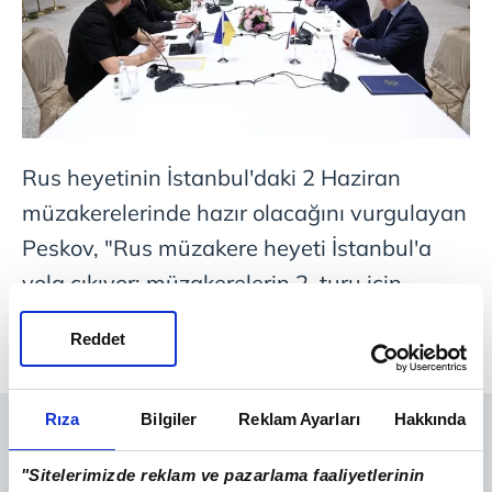
Rus heyetinin İstanbul'daki 2 Haziran
müzakerelerinde hazır olacağını vurgulayan
Peskov, "Rus müzakere heyeti İstanbul'a
yola çıkıyor; müzakerelerin 2. turu için
pazartesi sabahı hazır olacaklar." ifadesini
Reddet
kullandı.
Rıza
Bilgiler
Reklam Ayarları
Hakkında
"Sitelerimizde reklam ve pazarlama faaliyetlerinin