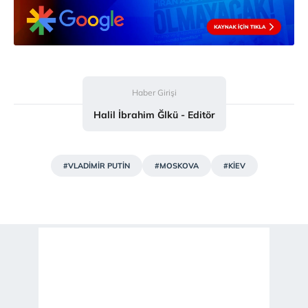
Haber Girişi
Halil İbrahim Ğlkü - Editör
#VLADİMİR PUTİN
#MOSKOVA
#KİEV