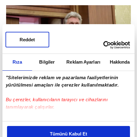
Reddet
Rıza
Bilgiler
Reklam Ayarları
Hakkında
"Sitelerimizde reklam ve pazarlama faaliyetlerinin
yürütülmesi amaçları ile çerezler kullanılmaktadır.
Bu çerezler, kullanıcıların tarayıcı ve cihazlarını
"UKRAYNA ÇATIŞMASINI SİYASİ VE
tanımlayarak çalışırlar.
DİPLOMATİK YOLLARLA ÇÖZMEYE
AÇIĞIZ"
Bu çerezlere izin vermeniz halinde sizlere özel
kişiselleştirilmiş reklamlar sunabilir, sayfalarımızda sizlere
Tümünü Kabul Et
daha iyi reklam deneyimi yaşatabiliriz. Bunu yaparken