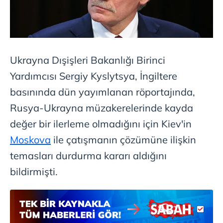
sınırlı olarak açık rızanız dahilinde kullanılacaktır.
Çerezlere ilişkin tercihlerinizi aşağıda yer alan panel
vasıtasıyla belirleyebilirsiniz. Çerezlere ilişkin detaylı bilgi
için Ayarlar butonuna tıklayabilir,
Çerez Bilgilendirme
Ukrayna Dışişleri Bakanlığı Birinci
Metnimizi
ziyaret edebilirsiniz.
Yardımcısı Sergiy Kyslytsya, İngiltere
6698 sayılı Kişisel Verilerin Korunması Kanunu uyarınca
basınında dün yayımlanan röportajında,
hazırlanmış Aydınlatma Metnimizi okumak ve sitemizde
Rusya-Ukrayna müzakerelerinde kayda
ilgili mevzuata uygun olarak kullanılan çerezlerle ilgili bilgi
değer bir ilerleme olmadığını için Kiev'in
almak için lütfen
tıklayınız
.
Moskova
ile çatışmanın çözümüne ilişkin
temasları durdurma kararı aldığını
bildirmişti.