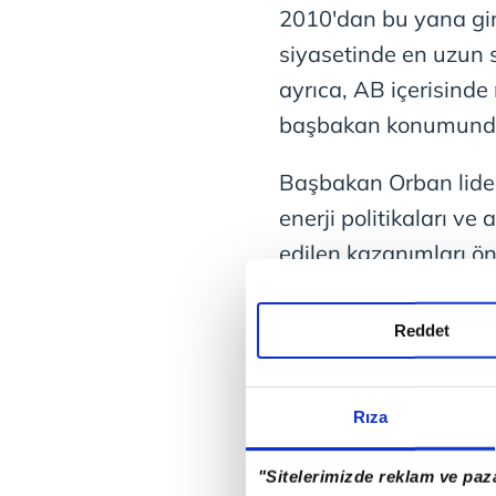
2010'dan bu yana gir
siyasetinde en uzun 
ayrıca, AB içerisind
başbakan konumund
Başbakan Orban liderl
enerji politikaları ve 
edilen kazanımları ö
istiyor.
Reddet
TRUMP, MACAR HAL
İSTEDİ
Rıza
Orban'ın hem
ABD
he
bulunuyor. ABD Baş
"Sitelerimizde reklam ve paza