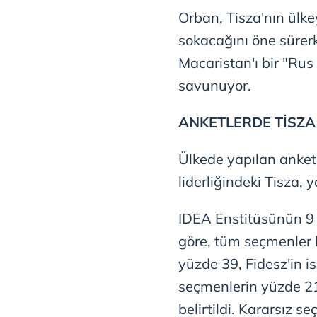
Orban, Tisza'nın ülke
sokacağını öne sürer
Macaristan'ı bir "Rus
savunuyor.
ANKETLERDE TİSZ
Ülkede yapılan anket
liderliğindeki Tisza,
IDEA Enstitüsünün 9
göre, tüm seçmenler b
yüzde 39, Fidesz'in i
seçmenlerin yüzde 21
belirtildi. Kararsız s