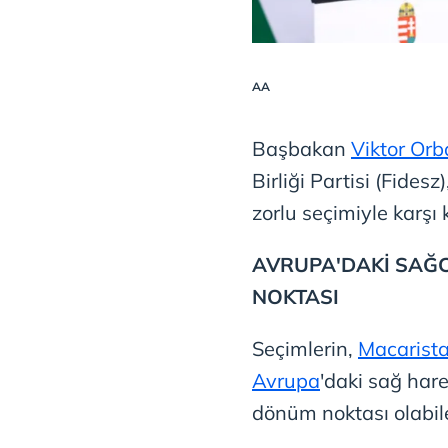
AA
Başbakan
Viktor Or
Birliği Partisi (Fides
zorlu seçimiyle karşı
AVRUPA'DAKİ SAĞ
NOKTASI
Seçimlerin,
Macarist
Avrupa
'daki sağ hare
dönüm noktası olabile