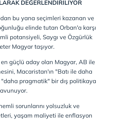
OLARAK DEĞERLENDİRİLİYOR
 çerezlerle ilgili bilgi almak için lütfen
tıklayınız
.
'dan bu yana seçimleri kazanan ve
oğunluğu elinde tutan Orban'a karşı
li potansiyeli, Saygı ve Özgürlük
 Peter Magyar taşıyor.
i en güçlü aday olan Magyar, AB ile
lmesini, Macaristan'ın "Batı ile daha
"daha pragmatik" bir dış politikaya
savunuyor.
emli sorunlarını yolsuzluk ve
leri, yaşam maliyeti ile enflasyon