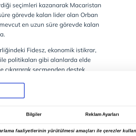
diği seçimleri kazanarak Macaristan
süre görevde kalan lider olan Orban
e mevcut en uzun süre görevde kalan
a.
iğindeki Fidesz, ekonomik istikrar,
aile politikaları gibi alanlarda elde
ne çıkararak seçmenden destek
KINDAN ORBAN İÇİN DESTEK
Bilgiler
Reklam Ayarları
m de Rusya'yla iyi ilişkileri
kanı
Donald Trump
, genel seçimde
rlama faaliyetlerinin yürütülmesi amaçları ile çerezler kullan