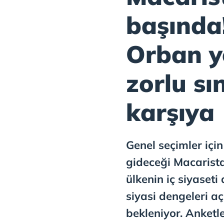
başında!
Orban y
zorlu sı
karşıya
Genel seçimler içi
gideceği Macarista
ülkenin iç siyaseti 
siyasi dengeleri aç
bekleniyor. Anketl