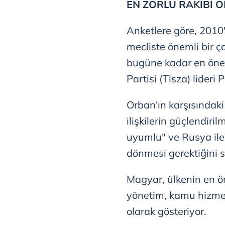
EN ZORLU RAKİBİ 
mevzuata uygun olarak kullanılan
Anketlere göre, 2010
mecliste önemli bir ç
bugüne kadar en önem
Partisi (Tisza) lideri
Orban'ın karşısındak
ilişkilerin güçlendiri
uyumlu" ve Rusya ile 
dönmesi gerektiğini 
Magyar, ülkenin en ön
yönetim, kamu hizmet
olarak gösteriyor.