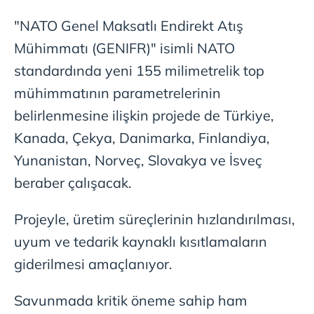
"NATO Genel Maksatlı Endirekt Atış
Çerezlere ilişkin tercihlerinizi aşağıda yer alan panel
Mühimmatı (GENIFR)" isimli NATO
vasıtasıyla belirleyebilirsiniz. Çerezlere ilişkin detaylı bilgi
için Ayarlar butonuna tıklayabilir,
Çerez Bilgilendirme
standardında yeni 155 milimetrelik top
Metnimizi
ziyaret edebilirsiniz.
mühimmatının parametrelerinin
belirlenmesine ilişkin projede de Türkiye,
6698 sayılı Kişisel Verilerin Korunması Kanunu uyarınca
hazırlanmış Aydınlatma Metnimizi okumak ve sitemizde
Kanada, Çekya, Danimarka, Finlandiya,
ilgili mevzuata uygun olarak kullanılan çerezlerle ilgili bilgi
Yunanistan, Norveç, Slovakya ve İsveç
almak için lütfen
tıklayınız
.
beraber çalışacak.
Projeyle, üretim süreçlerinin hızlandırılması,
uyum ve tedarik kaynaklı kısıtlamaların
giderilmesi amaçlanıyor.
Savunmada kritik öneme sahip ham