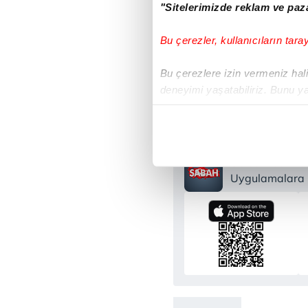
"Sitelerimizde reklam ve paza
M
Bu çerezler, kullanıcıların tara
Bu çerezlere izin vermeniz halin
deneyimi yaşatabiliriz. Bunu y
#BİNYAMİN NETAN
içerikleri sunabilmek adına el
noktasında tek gelir kalemimiz 
Her halükârda, kullanıcılar, bu 
Sabah.com.tr
Uygulamalara Ö
Sizlere daha iyi bir hizmet sun
çerezler vasıtasıyla çeşitli kiş
amacıyla kullanılmaktadır. Diğer
reklam/pazarlama faaliyetlerinin
Çerezlere ilişkin tercihlerinizi 
butonuna tıklayabilir,
Çerez Bi