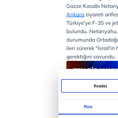
Gazze Kasabı Netan
Ankara
ziyareti arif
Türkiye'ye F-35 ve je
bulundu. Netanyahu, 
durumunda Ortadoğu'
ileri sürerek "İsrail
gerektiğini savundu.
Reddet
Rıza