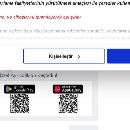
rlama faaliyetlerinin yürütülmesi amaçları ile çerezler kullan
Haber Girişi
ete Efendioğlu - Editör
yıcı ve cihazlarını tanımlayarak çalışırlar.
de sizlere özel kişiselleştirilmiş reklamlar sunabilir, sayfalarım
aparken amacımızın size daha iyi bir reklam deneyimi sunmak ol
YAHU
#DONALD TRUMP
#ANKARA
imizden gelen çabayı gösterdiğimizi ve bu noktada, reklamların ma
olduğunu sizlere hatırlatmak isteriz.
Kişiselleştir
çerezlere izin vermedikleri takdirde, kullanıcılara hedefli reklaml
 Uygulamamızı İndirin
zel Ayrıcalıkları Keşfedin!
abilmek için İnternet Sitemizde kendimize ve üçüncü kişilere ait 
isel verileriniz işlenmekte olup gerekli olan çerezler bilgi toplum
 çerezler, sitemizin daha işlevsel kılınması ve kişiselleştirilmes
 yapılması, amaçlarıyla sınırlı olarak açık rızanız dahilinde kulla
aşağıda yer alan panel vasıtasıyla belirleyebilirsiniz. Çerezlere iliş
lgilendirme Metnimizi
ziyaret edebilirsiniz.