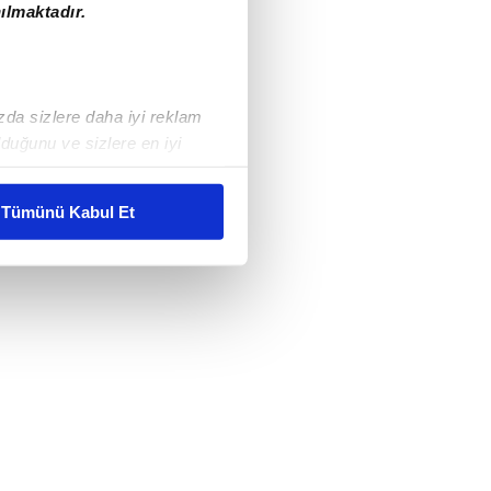
ılmaktadır.
ızda sizlere daha iyi reklam
duğunu ve sizlere en iyi
liyetlerimizi karşılamak
Tümünü Kabul Et
ar gösterilmeyecektir."
çerezler kullanılmaktadır. Bu
u hizmetlerinin sunulması
i ve sizlere yönelik
nılacaktır.
kin detaylı bilgi için Ayarlar