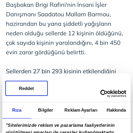
Başbakan Brigi Rafini'nin İnsani İşler
Danışmanı Saadatou Mallam Barmou,
hazirandan bu yana şiddetli yağışların
neden olduğu sellerde 12 kişinin öldüğünü,
çok sayıda kişinin yaralandığını, 4 bin 450
evin zarar gördüğünü belirtti.
Sellerden 27 bin 293 kişinin etkilendiğini
söyleyen Barmou, 2 bin hektardan fazla
Reddet
ekim alanının sular altında kaldığını ve
yoksul ülkenin vatandaşlarının açlık
tehlikesiyle karşı karşıya bulunduğunu
Rıza
Bilgiler
Reklam Ayarları
Hakkında
vurguladı.
"Sitelerimizde reklam ve pazarlama faaliyetlerinin
yürütülmesi amaçları ile çerezler kullanılmaktadır.