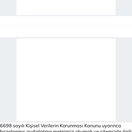
6698 sayılı Kişisel Verilerin Korunması Kanunu uyarınca
hazırlanmış aydınlatma metnimizi okumak ve sitemizde ilgili