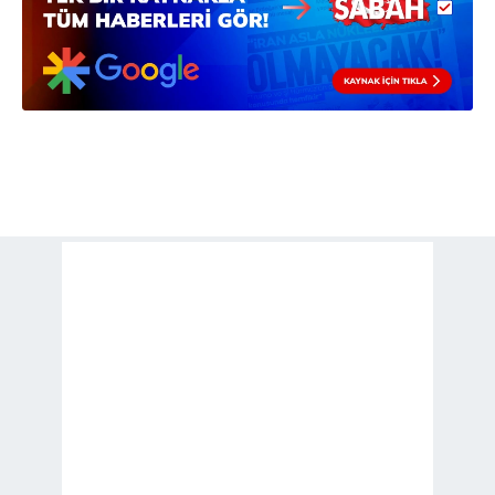
Sitemizde kendimize ve üçüncü kişilere ait çerezler
kullanılmaktadır. Bu çerezler vasıtasıyla çeşitli kişisel
verileriniz işlenmekte olup gerekli olan çerezler bilgi
toplumu hizmetlerinin sunulması amacıyla
kullanılmaktadır. Diğer çerezler, sitemizin daha işlevsel
kılınması ve kişiselleştirilmesi ve sizlere yönelik
reklam/pazarlama faaliyetlerinin yapılması, amaçlarıyla
sınırlı olarak açık rızanız dahilinde kullanılacaktır.
Çerezlere ilişkin tercihlerinizi aşağıda yer alan panel
vasıtasıyla belirleyebilirsiniz. Çerezlere ilişkin detaylı bilgi
için Ayarlar butonuna tıklayabilir,
Çerez Bilgilendirme
Metnimizi
ziyaret edebilirsiniz.
6698 sayılı Kişisel Verilerin Korunması Kanunu uyarınca
hazırlanmış Aydınlatma Metnimizi okumak ve sitemizde
ilgili mevzuata uygun olarak kullanılan çerezlerle ilgili bilgi
almak için lütfen
tıklayınız
.