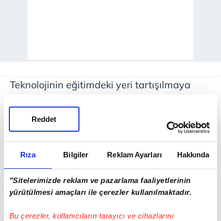
Teknolojinin eğitimdeki yeri tartışılmaya
devam ederken Norveç, ilkokul
öğrencilerinin yapay zekâ programlarına
Reddet
ulaşımını engelledi. Norveç Eğitim
Bakanlığı, "Önce temel beceriler öğrenilsin"
Rıza
Bilgiler
Reklam Ayarları
Hakkında
açıklaması yaparak okuma-yazma ve
matematik becerilerinin edinilmesi
"Sitelerimizde reklam ve pazarlama faaliyetlerinin
yürütülmesi amaçları ile çerezler kullanılmaktadır.
gerektiğini vurguladı. Ülkede yetkililer, lise
öğrencilerinin kariyer ve öğrenim
Bu çerezler, kullanıcıların tarayıcı ve cihazlarını