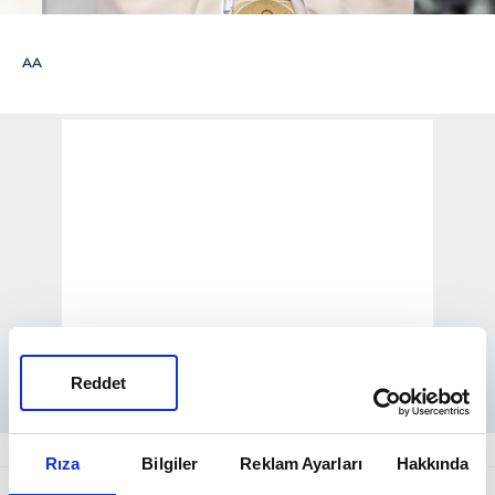
AA
Reddet
Rıza
Bilgiler
Reklam Ayarları
Hakkında
Papa'nın, Cumhurbaşkanı
Recep Tayyip