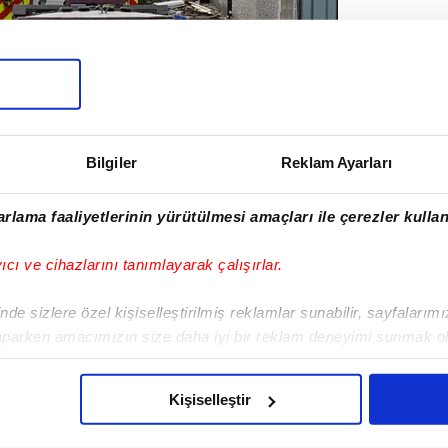
Bilgiler
Reklam Ayarları
rlama faaliyetlerinin yürütülmesi amaçları ile çerezler kullan
yıcı ve cihazlarını tanımlayarak çalışırlar.
de sizlere özel kişiselleştirilmiş reklamlar sunabilir, sayfalarım
aparken amacımızın size daha iyi bir reklam deneyimi sunmak ol
imizden gelen çabayı gösterdiğimizi ve bu noktada, reklamların ma
olduğunu sizlere hatırlatmak isteriz.
Kişiselleştir
AŞKANI KAZAYA İLİŞKİN
çerezlere izin vermedikleri takdirde, kullanıcılara hedefli reklaml