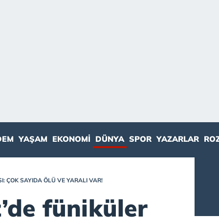
DEM
YAŞAM
EKONOMI
DÜNYA
SPOR
YAZARLAR
RO
I: ÇOK SAYIDA ÖLÜ VE YARALI VAR!
’de füniküler