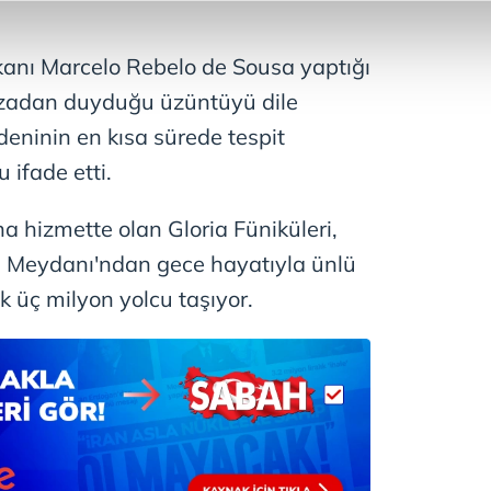
abilmek için İnternet Sitemizde kendimize ve üçüncü kişilere ait 
isel verileriniz işlenmekte olup gerekli olan çerezler bilgi toplum
anı Marcelo Rebelo de Sousa yaptığı
 çerezler, sitemizin daha işlevsel kılınması ve kişiselleştirilmes
azadan duyduğu üzüntüyü dile
 yapılması, amaçlarıyla sınırlı olarak açık rızanız dahilinde kulla
deninin en kısa sürede tespit
aşağıda yer alan panel vasıtasıyla belirleyebilirsiniz. Çerezlere iliş
ifade etti.
lgilendirme Metnimizi
ziyaret edebilirsiniz.
 hizmette olan Gloria Füniküleri,
Korunması Kanunu uyarınca hazırlanmış Aydınlatma Metnimizi okum
s Meydanı'ndan gece hayatıyla ünlü
 çerezlerle ilgili bilgi almak için lütfen
tıklayınız
.
k üç milyon yolcu taşıyor.