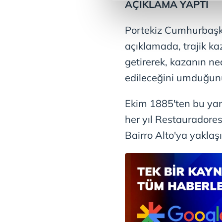
AÇIKLAMA YAPTI
Sizlere daha iyi bir hizmet sun
çerezler vasıtasıyla çeşitli kiş
Portekiz Cumhurbaşk
amacıyla kullanılmaktadır. Diğer
açıklamada, trajik k
reklam/pazarlama faaliyetlerinin
getirerek, kazanın ne
Çerezlere ilişkin tercihlerinizi 
edileceğini umduğunu 
butonuna tıklayabilir,
Çerez Bi
Ekim 1885'ten bu yana
6698 sayılı Kişisel Verilerin 
her yıl Restauradore
mevzuata uygun olarak kullanılan
Bairro Alto'ya yaklaşı