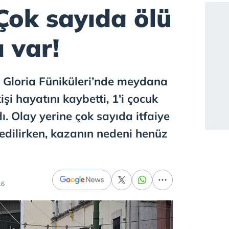
Çok sayıda ölü
ı var!
ik Gloria Füniküleri’nde meydana
şi hayatını kaybetti, 1'i çocuk
ı. Olay yerine çok sayıda itfaiye
edilirken, kazanın nedeni henüz
16