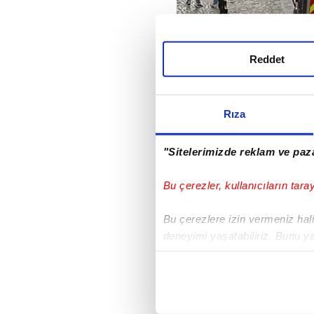
Reddet
Rıza
"Sitelerimizde reklam ve paza
Bu çerezler, kullanıcıların tara
Bu çerezlere izin vermeniz halin
deneyimi yaşatabiliriz. Bunu y
içerikleri sunabilmek adına el
noktasında tek gelir kalemimiz 
PORTEKİZ CUMHURB
Her halükârda, kullanıcılar, bu 