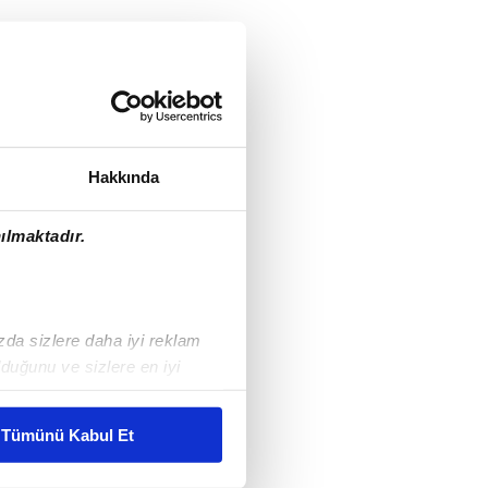
Hakkında
ılmaktadır.
ızda sizlere daha iyi reklam
duğunu ve sizlere en iyi
liyetlerimizi karşılamak
Tümünü Kabul Et
ar gösterilmeyecektir."