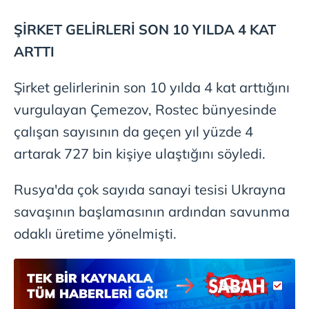
gösterilmeyecektir."
ŞİRKET GELİRLERİ SON 10 YILDA 4 KAT
Sizlere daha iyi bir hizmet sunabilmek için İnternet
ARTTI
Sitemizde kendimize ve üçüncü kişilere ait çerezler
kullanılmaktadır. Bu çerezler vasıtasıyla çeşitli kişisel
verileriniz işlenmekte olup gerekli olan çerezler bilgi
Şirket gelirlerinin son 10 yılda 4 kat arttığını
toplumu hizmetlerinin sunulması amacıyla
vurgulayan Çemezov, Rostec bünyesinde
kullanılmaktadır. Diğer çerezler, sitemizin daha işlevsel
çalışan sayısının da geçen yıl yüzde 4
kılınması ve kişiselleştirilmesi ve sizlere yönelik
reklam/pazarlama faaliyetlerinin yapılması, amaçlarıyla
artarak 727 bin kişiye ulaştığını söyledi.
sınırlı olarak açık rızanız dahilinde kullanılacaktır.
Rusya'da çok sayıda sanayi tesisi Ukrayna
Çerezlere ilişkin tercihlerinizi aşağıda yer alan panel
savaşının başlamasının ardından savunma
vasıtasıyla belirleyebilirsiniz. Çerezlere ilişkin detaylı bilgi
odaklı üretime yönelmişti.
için Ayarlar butonuna tıklayabilir,
Çerez Bilgilendirme
Metnimizi
ziyaret edebilirsiniz.
6698 sayılı Kişisel Verilerin Korunması Kanunu uyarınca
hazırlanmış Aydınlatma Metnimizi okumak ve sitemizde