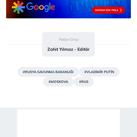
ilgili mevzuata uygun olarak kullanılan çerezlerle ilgili bilgi
almak için lütfen
tıklayınız
.
Haber Girişi
Zahit Yılmaz - Editör
#RUSYA SAVUNMA BAKANLIĞI
#VLADİMİR PUTİN
#MOSKOVA
#RUS