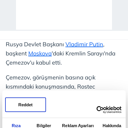
Rusya Devlet Başkanı
Vladimir Putin
,
başkent
Moskova
'daki Kremlin Sarayı'nda
Çemezov'u kabul etti.
Çemezov, görüşmenin basına açık
kısmındaki konuşmasında, Rostec
bünyesindeki işletmelerdeki savaş uçağı
üretim hacminin 2022'den bu yana iki kat
Reddet
arttığını söyledi.
Rıza
Bilgiler
Reklam Ayarları
Hakkında