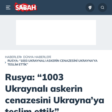
HABERLER
DÜNYA HABERLERI
RUSYA: “1003 UKRAYNALI ASKERIN CENAZESINI UKRAYNA’YA
TESLIM ETTIK”
Rusya: “1003
Ukraynalı askerin
cenazesini Ukrayna’ya
teslim ettik”