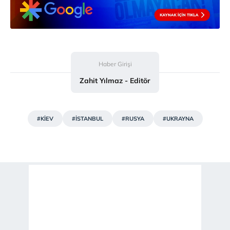
sınırlı olarak açık rızanız dahilinde kullanılacaktır.
Çerezlere ilişkin tercihlerinizi aşağıda yer alan panel
vasıtasıyla belirleyebilirsiniz. Çerezlere ilişkin detaylı bilgi
için Ayarlar butonuna tıklayabilir,
Çerez Bilgilendirme
Metnimizi
ziyaret edebilirsiniz.
Haber Girişi
Zahit Yılmaz - Editör
6698 sayılı Kişisel Verilerin Korunması Kanunu uyarınca
hazırlanmış Aydınlatma Metnimizi okumak ve sitemizde
ilgili mevzuata uygun olarak kullanılan çerezlerle ilgili bilgi
#KİEV
#İSTANBUL
#RUSYA
#UKRAYNA
almak için lütfen
tıklayınız
.