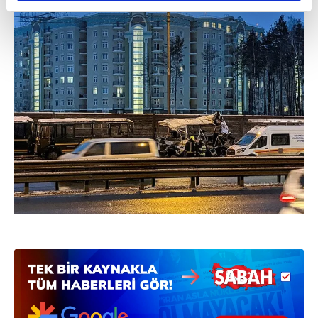
reklamların maliyetlerimizi karşılamak noktasında tek gelir
kalemimiz olduğunu sizlere hatırlatmak isteriz.
Her halükârda, kullanıcılar, bu çerezlere izin vermedikleri
takdirde, kullanıcılara hedefli reklamlar
gösterilmeyecektir."
Sizlere daha iyi bir hizmet sunabilmek için İnternet
Sitemizde kendimize ve üçüncü kişilere ait çerezler
kullanılmaktadır. Bu çerezler vasıtasıyla çeşitli kişisel
verileriniz işlenmekte olup gerekli olan çerezler bilgi
toplumu hizmetlerinin sunulması amacıyla
kullanılmaktadır. Diğer çerezler, sitemizin daha işlevsel
kılınması ve kişiselleştirilmesi ve sizlere yönelik
reklam/pazarlama faaliyetlerinin yapılması, amaçlarıyla
sınırlı olarak açık rızanız dahilinde kullanılacaktır.
Çerezlere ilişkin tercihlerinizi aşağıda yer alan panel