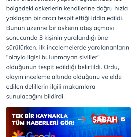
bölgedeki askerlerin kendilerine doğru hızla
Çerezlere ilişkin tercihlerinizi aşağıda yer alan panel
yaklaşan bir aracı tespit ettiği iddia edildi.
vasıtasıyla belirleyebilirsiniz. Çerezlere ilişkin detaylı bilgi
için Ayarlar butonuna tıklayabilir,
Çerez Bilgilendirme
Bunun üzerine bir askerin ateş açması
Metnimizi
ziyaret edebilirsiniz.
sonucunda 3 kişinin yaralandığı öne
sürülürken, ilk incelemelerde yaralananların
6698 sayılı Kişisel Verilerin Korunması Kanunu uyarınca
hazırlanmış Aydınlatma Metnimizi okumak ve sitemizde
"olayla ilgisi bulunmayan siviller"
ilgili mevzuata uygun olarak kullanılan çerezlerle ilgili bilgi
olduğunun tespit edildiği belirtildi. Ordu,
almak için lütfen
tıklayınız
.
olayın inceleme altında olduğunu ve elde
edilen delillerin ilgili makamlara
sunulacağını bildirdi.