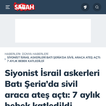
HABERLER
DÜNYA HABERLERI
SIYONIST İSRAIL ASKERLERI BATI ŞERIA’DA SIVIL ARACA ATEŞ AÇTI:
7 AYLIK BEBEK KATLEDILDI
Siyonist İsrail askerleri
Batı Şeria’da sivil
araca ateş açtı: 7 aylık
bebek katledildi