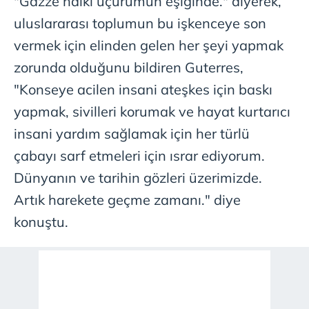
"Gazze halkı uçurumun eşiğinde." diyerek,
Çerezlere ilişkin tercihlerinizi aşağıda yer alan panel
uluslararası toplumun bu işkenceye son
vasıtasıyla belirleyebilirsiniz. Çerezlere ilişkin detaylı bilgi
için Ayarlar butonuna tıklayabilir,
Çerez Bilgilendirme
vermek için elinden gelen her şeyi yapmak
Metnimizi
ziyaret edebilirsiniz.
zorunda olduğunu bildiren Guterres,
"Konseye acilen insani ateşkes için baskı
6698 sayılı Kişisel Verilerin Korunması Kanunu uyarınca
hazırlanmış Aydınlatma Metnimizi okumak ve sitemizde
yapmak, sivilleri korumak ve hayat kurtarıcı
ilgili mevzuata uygun olarak kullanılan çerezlerle ilgili bilgi
insani yardım sağlamak için her türlü
almak için lütfen
tıklayınız
.
çabayı sarf etmeleri için ısrar ediyorum.
Dünyanın ve tarihin gözleri üzerimizde.
Artık harekete geçme zamanı." diye
konuştu.