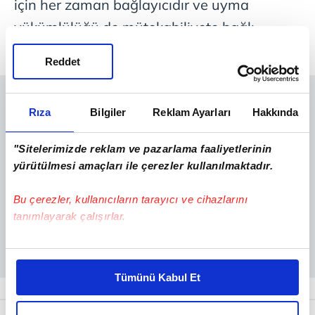
için her zaman bağlayıcıdır ve uyma
yükümlülüğü de mütekabiliyete bağlı
değildir." değerlendirmesinde bulundu.
Reddet
Rıza
Bilgiler
Reklam Ayarları
Hakkında
"Sitelerimizde reklam ve pazarlama faaliyetlerinin
yürütülmesi amaçları ile çerezler kullanılmaktadır.
Bu çerezler, kullanıcıların tarayıcı ve cihazlarını
tanımlayarak çalışırlar.
Bu çerezlere izin vermeniz halinde sizlere özel
kişiselleştirilmiş reklamlar sunabilir, sayfalarımızda sizlere
Tümünü Kabul Et
daha iyi reklam deneyimi yaşatabiliriz. Bunu yaparken
amacımızın size daha iyi bir reklam deneyimi sunmak