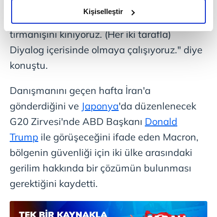
Macron, "Bu gerginlik son haftalarda
olduğunu ve sizlere en iyi içerikleri sunabilmek adına
Kişiselleştir
yükseldi. Her türlü saldırıyı veya gerginliğin
elimizden gelen çabayı gösterdiğimizi ve bu noktada,
tırmanışını kınıyoruz. (Her iki tarafla)
reklamların maliyetlerimizi karşılamak noktasında tek gelir
kalemimiz olduğunu sizlere hatırlatmak isteriz.
Diyalog içerisinde olmaya çalışıyoruz." diye
konuştu.
Her halükârda, kullanıcılar, bu çerezlere izin vermedikleri
takdirde, kullanıcılara hedefli reklamlar
Danışmanını geçen hafta İran'a
gösterilmeyecektir."
gönderdiğini ve
Japonya
'da düzenlenecek
Sizlere daha iyi bir hizmet sunabilmek için İnternet
G20 Zirvesi'nde ABD Başkanı
Donald
Sitemizde kendimize ve üçüncü kişilere ait çerezler
Trump
ile görüşeceğini ifade eden Macron,
kullanılmaktadır. Bu çerezler vasıtasıyla çeşitli kişisel
verileriniz işlenmekte olup gerekli olan çerezler bilgi
bölgenin güvenliği için iki ülke arasındaki
toplumu hizmetlerinin sunulması amacıyla
gerilim hakkında bir çözümün bulunması
kullanılmaktadır. Diğer çerezler, sitemizin daha işlevsel
gerektiğini kaydetti.
kılınması ve kişiselleştirilmesi ve sizlere yönelik
reklam/pazarlama faaliyetlerinin yapılması, amaçlarıyla
sınırlı olarak açık rızanız dahilinde kullanılacaktır.