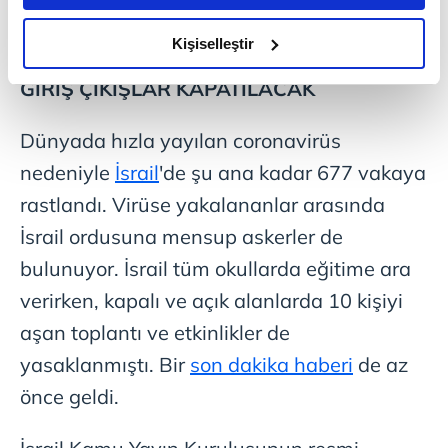
amacımızın size daha iyi bir reklam deneyimi sunmak
olduğunu ve sizlere en iyi içerikleri sunabilmek adına
Kişiselleştir
elimizden gelen çabayı gösterdiğimizi ve bu noktada,
GİRİŞ ÇIKIŞLAR KAPATILACAK
reklamların maliyetlerimizi karşılamak noktasında tek gelir
kalemimiz olduğunu sizlere hatırlatmak isteriz.
Dünyada hızla yayılan coronavirüs
Her halükârda, kullanıcılar, bu çerezlere izin vermedikleri
nedeniyle
İsrail
'de şu ana kadar 677 vakaya
takdirde, kullanıcılara hedefli reklamlar
rastlandı. Virüse yakalananlar arasında
gösterilmeyecektir."
İsrail ordusuna mensup askerler de
Sizlere daha iyi bir hizmet sunabilmek için İnternet
bulunuyor. İsrail tüm okullarda eğitime ara
Sitemizde kendimize ve üçüncü kişilere ait çerezler
verirken, kapalı ve açık alanlarda 10 kişiyi
kullanılmaktadır. Bu çerezler vasıtasıyla çeşitli kişisel
aşan toplantı ve etkinlikler de
verileriniz işlenmekte olup gerekli olan çerezler bilgi
toplumu hizmetlerinin sunulması amacıyla
yasaklanmıştı. Bir
son dakika haberi
de az
kullanılmaktadır. Diğer çerezler, sitemizin daha işlevsel
önce geldi.
kılınması ve kişiselleştirilmesi ve sizlere yönelik
reklam/pazarlama faaliyetlerinin yapılması, amaçlarıyla