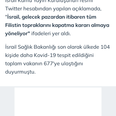
İsrail Kamu Yayın Kuruluşunun resmi
sınırlı olarak açık rızanız dahilinde kullanılacaktır.
Twitter hesabından yapılan açıklamada,
Çerezlere ilişkin tercihlerinizi aşağıda yer alan panel
"
İsrail, gelecek pazardan itibaren tüm
vasıtasıyla belirleyebilirsiniz. Çerezlere ilişkin detaylı bilgi
Filistin topraklarını kapatma kararı almaya
için Ayarlar butonuna tıklayabilir,
Çerez Bilgilendirme
Metnimizi
ziyaret edebilirsiniz.
yöneliyor"
ifadeleri yer aldı.
6698 sayılı Kişisel Verilerin Korunması Kanunu uyarınca
İsrail Sağlık Bakanlığı son olarak ülkede 104
hazırlanmış Aydınlatma Metnimizi okumak ve sitemizde
kişide daha Kovid-19 tespit edildiğini
ilgili mevzuata uygun olarak kullanılan çerezlerle ilgili bilgi
toplam vakanın 677'ye ulaştığını
almak için lütfen
tıklayınız
.
duyurmuştu.