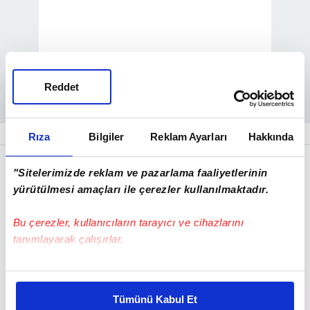
Reddet
Rıza
Bilgiler
Reklam Ayarları
Hakkında
"Sitelerimizde reklam ve pazarlama faaliyetlerinin
yürütülmesi amaçları ile çerezler kullanılmaktadır.
Bu çerezler, kullanıcıların tarayıcı ve cihazlarını
tanımlayarak çalışırlar.
Bu çerezlere izin vermeniz halinde sizlere özel
kişiselleştirilmiş reklamlar sunabilir, sayfalarımızda sizlere
Tümünü Kabul Et
daha iyi reklam deneyimi yaşatabiliriz. Bunu yaparken