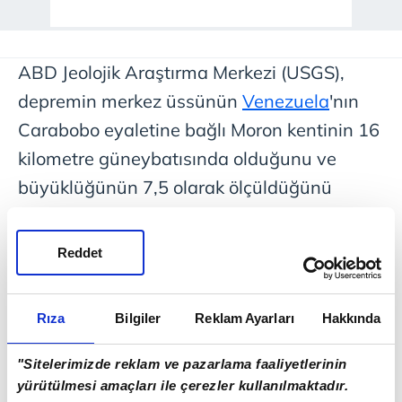
ABD Jeolojik Araştırma Merkezi (USGS),
depremin merkez üssünün
Venezuela
'nın
Carabobo eyaletine bağlı Moron kentinin 16
kilometre güneybatısında olduğunu ve
büyüklüğünün 7,5 olarak ölçüldüğünü
bildirdi.
Reddet
Depremin 10 kilometre derinlikte meydana
geldiği belirtildi.
Rıza
Bilgiler
Reklam Ayarları
Hakkında
Venezuela basınına göre, depremin
ardından başkent
Caracas
'ta çok sayıda
"Sitelerimizde reklam ve pazarlama faaliyetlerinin
yürütülmesi amaçları ile çerezler kullanılmaktadır.
bina tahliye edilirken, panik yaşayan