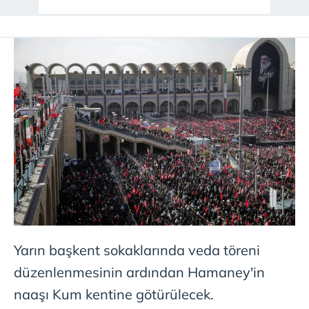
Çerezlere ilişkin tercihlerinizi aşağıda yer alan panel
vasıtasıyla belirleyebilirsiniz. Çerezlere ilişkin detaylı bilgi
için Ayarlar butonuna tıklayabilir,
Çerez Bilgilendirme
Metnimizi
ziyaret edebilirsiniz.
6698 sayılı Kişisel Verilerin Korunması Kanunu uyarınca
hazırlanmış Aydınlatma Metnimizi okumak ve sitemizde
ilgili mevzuata uygun olarak kullanılan çerezlerle ilgili bilgi
almak için lütfen
tıklayınız
.
Yarın başkent sokaklarında veda töreni
düzenlenmesinin ardından Hamaney'in
naaşı Kum kentine götürülecek.