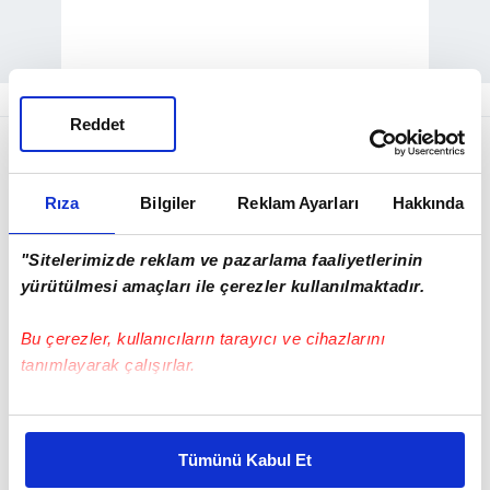
Reddet
Rıza
Bilgiler
Reklam Ayarları
Hakkında
"Sitelerimizde reklam ve pazarlama faaliyetlerinin
yürütülmesi amaçları ile çerezler kullanılmaktadır.
Bu çerezler, kullanıcıların tarayıcı ve cihazlarını
tanımlayarak çalışırlar.
Bu çerezlere izin vermeniz halinde sizlere özel
kişiselleştirilmiş reklamlar sunabilir, sayfalarımızda sizlere
Sabahın erken saatlerinde ellerinde
Tümünü Kabul Et
daha iyi reklam deneyimi yaşatabiliriz. Bunu yaparken
bayraklarla tören alanına gelen yüzbinlerce