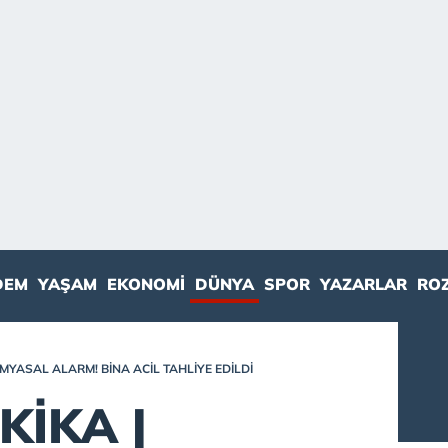
DEM
YAŞAM
EKONOMI
DÜNYA
SPOR
YAZARLAR
RO
MYASAL ALARM! BINA ACIL TAHLIYE EDILDI
KİKA |