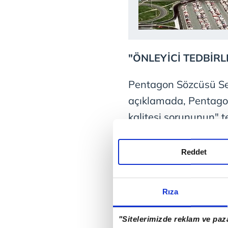
"ÖNLEYİCİ TEDBİRL
Pentagon Sözcüsü Se
açıklamada, Pentagon
kalitesi sorununun" t
binadaki durum belirl
alındığını söyledi.
Reddet
Rıza
"Sitelerimizde reklam ve paza