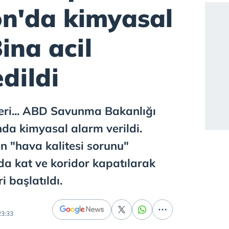
n'da kimyasal
ina acil
edildi
eri... ABD Savunma Bakanlığı
da kimyasal alarm verildi.
en "hava kalitesi sorunu"
da kat ve koridor kapatılarak
ri başlatıldı.
23:33