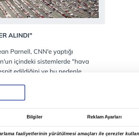
ER ALINDI"
an Parnell, CNN'e yaptığı
'un içindeki sistemlerde "hava
espit edildiğini ve bu nedenle
enene kadar önleyici tedbirlerin
Parnell,
"Bakanlık,
Bilgiler
Reklam Ayarları
etkilenen
rlama faaliyetlerinin yürütülmesi amaçları ile çerezler kullan
katlar için