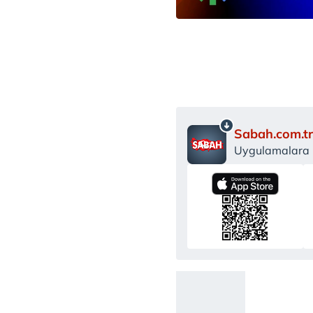
Sabah.com.tr
Uygulamalara Ö