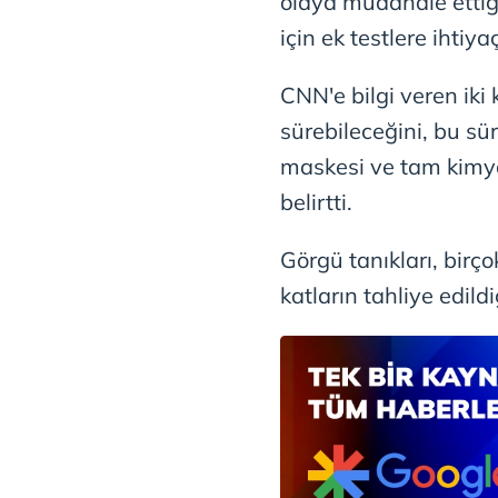
olaya müdahale ettiği
mevzuata uygun olarak kullanılan
için ek testlere ihtiya
CNN'e bilgi veren iki k
sürebileceğini, bu sü
maskesi ve tam kimya
belirtti.
Görgü tanıkları, birço
katların tahliye edildi