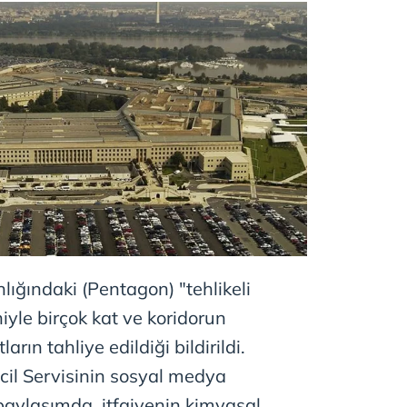
ğındaki (Pentagon) "tehlikeli
yle birçok kat ve koridorun
ların tahliye edildiği bildirildi.
Acil Servisinin sosyal medya
aylaşımda, itfaiyenin kimyasal,