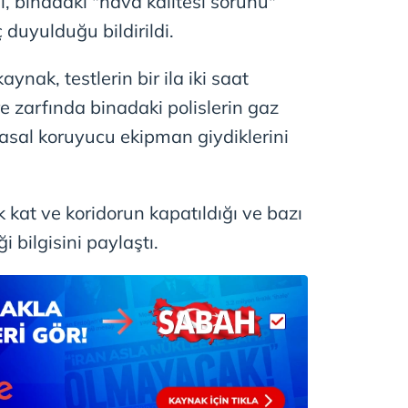
, binadaki "hava kalitesi sorunu"
 çerezlerle ilgili bilgi almak için lütfen
tıklayınız
.
ç duyulduğu bildirildi.
aynak, testlerin bir ila iki saat
re zarfında binadaki polislerin gaz
sal koruyucu ekipman giydiklerini
k kat ve koridorun kapatıldığı ve bazı
ği bilgisini paylaştı.