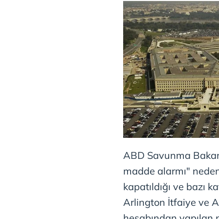
ABD Savunma Bakanlı
madde alarmı" nedeni
kapatıldığı ve bazı kat
Arlington İtfaiye ve 
hesabından yapılan p