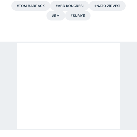
için Ayarlar butonuna tıklayabilir,
Çerez Bilgilendirme
#TOM BARRACK
#ABD KONGRESİ
#NATO ZİRVESİ
Metnimizi
ziyaret edebilirsiniz.
#BM
#SURİYE
6698 sayılı Kişisel Verilerin Korunması Kanunu uyarınca
hazırlanmış Aydınlatma Metnimizi okumak ve sitemizde
ilgili mevzuata uygun olarak kullanılan çerezlerle ilgili bilgi
almak için lütfen
tıklayınız
.