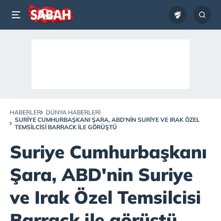
HABERLER
DÜNYA HABERLERI
SURIYE CUMHURBAŞKANI ŞARA, ABD'NIN SURIYE VE IRAK ÖZEL
TEMSILCISI BARRACK ILE GÖRÜŞTÜ
Suriye Cumhurbaşkanı
Şara, ABD'nin Suriye
ve Irak Özel Temsilcisi
Barrack ile görüştü