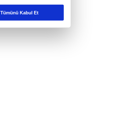
liyetlerimizi karşılamak
Tümünü Kabul Et
ar gösterilmeyecektir."
çerezler kullanılmaktadır. Bu
u hizmetlerinin sunulması
i ve sizlere yönelik
nılacaktır.
kin detaylı bilgi için Ayarlar
ak ve sitemizde ilgili