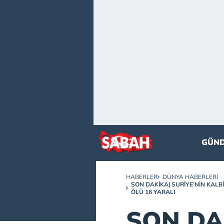
GÜN
HABERLER
DÜNYA HABERLERI
SON DAKİKA| SURIYE’NIN KALB
ÖLÜ 16 YARALI
SON DA