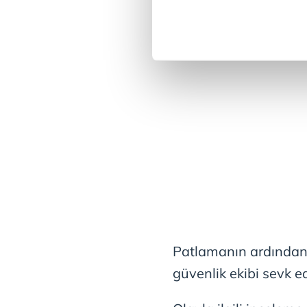
içerikleri sunabilmek adına el
noktasında tek gelir kalemimiz 
Her halükârda, kullanıcılar, bu 
Sizlere daha iyi bir hizmet sun
çerezler vasıtasıyla çeşitli kiş
amacıyla kullanılmaktadır. Diğer
reklam/pazarlama faaliyetlerinin
Çerezlere ilişkin tercihlerinizi 
butonuna tıklayabilir,
Çerez Bi
6698 sayılı Kişisel Verilerin 
mevzuata uygun olarak kullanılan
Patlamanın ardından
güvenlik ekibi sevk ed