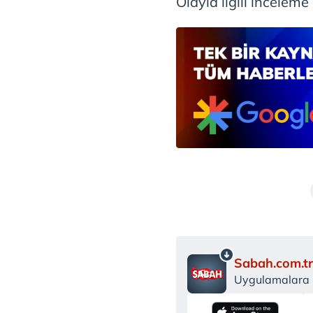
Olayla ilgili inceleme 
Sabah.com.tr
Uygulamalara Ö