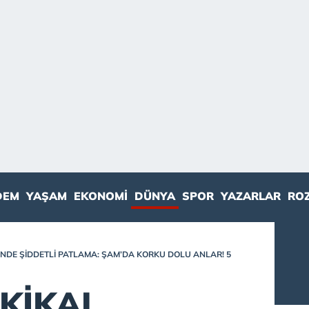
DEM
YAŞAM
EKONOMI
DÜNYA
SPOR
YAZARLAR
RO
INDE ŞIDDETLI PATLAMA: ŞAM’DA KORKU DOLU ANLAR! 5
KİKA|