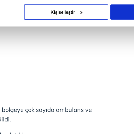
imizden gelen çabayı gösterdiğimizi ve bu noktada, reklamların ma
olduğunu sizlere hatırlatmak isteriz.
Kişiselleştir
çerezlere izin vermedikleri takdirde, kullanıcılara hedefli reklaml
abilmek için İnternet Sitemizde kendimize ve üçüncü kişilere ait 
isel verileriniz işlenmekte olup gerekli olan çerezler bilgi toplum
 çerezler, sitemizin daha işlevsel kılınması ve kişiselleştirilmes
 yapılması, amaçlarıyla sınırlı olarak açık rızanız dahilinde kulla
aşağıda yer alan panel vasıtasıyla belirleyebilirsiniz. Çerezlere iliş
lgilendirme Metnimizi
ziyaret edebilirsiniz.
Korunması Kanunu uyarınca hazırlanmış Aydınlatma Metnimizi okum
 çerezlerle ilgili bilgi almak için lütfen
tıklayınız
.
 bölgeye çok sayıda ambulans ve
ildi.