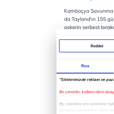
Kamboçya Savunma B
da Tayland'ın 155 g
askerin serbest bırak
serbest bırakılmanın k
önemli katkı sağlaya
Reddet
gelecekte her iki ülke 
ve ilişkilerin tam nor
Rıza
yaratacağına inanıy
"Sitelerimizde reklam ve paza
Esir tutulan askerler
Kapısı'ndan Kamboçya'
Bu çerezler, kullanıcıların tara
Bu çerezlere izin vermeniz halin
deneyimi yaşatabiliriz. Bunu y