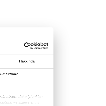
Hakkında
ılmaktadır.
ızda sizlere daha iyi reklam
duğunu ve sizlere en iyi