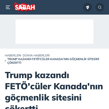
HABERLER
DÜNYA HABERLERI
TRUMP KAZANDI FETÖ'CÜLER KANADA'NIN GÖÇMENLIK SITESINI
ÇÖKERTTI
Trump kazandı
FETÖ'cüler Kanada'nın
göçmenlik sitesini
çökertti