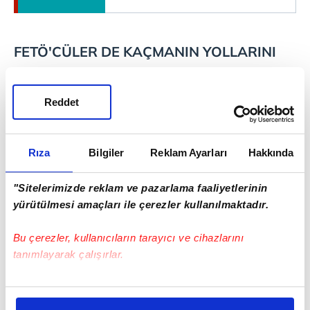
FETÖ'CÜLER DE KAÇMANIN YOLLARINI
ARIYOR
Reddet
Seçim öncesinde Clinton'a bağışlarda
bulunarak desteklerini gösteren FETÖ'nün
ABD'deki firari üyeleri de Kanada'ya gitmek
Rıza
Bilgiler
Reklam Ayarları
Hakkında
için göçmenlik sitesine girmeye çalışanlar
"Sitelerimizde reklam ve pazarlama faaliyetlerinin
arasında... Trump'ın danışmanı da FETÖ ile
yürütülmesi amaçları ile çerezler kullanılmaktadır.
Clinton arasındaki ilişkiye dikkat çekmişti.
Bu çerezler, kullanıcıların tarayıcı ve cihazlarını
tanımlayarak çalışırlar.
Bu çerezlere izin vermeniz halinde sizlere özel
ABD başkanlık seçimlerinde ibrenin
kişiselleştirilmiş reklamlar sunabilir, sayfalarımızda sizlere