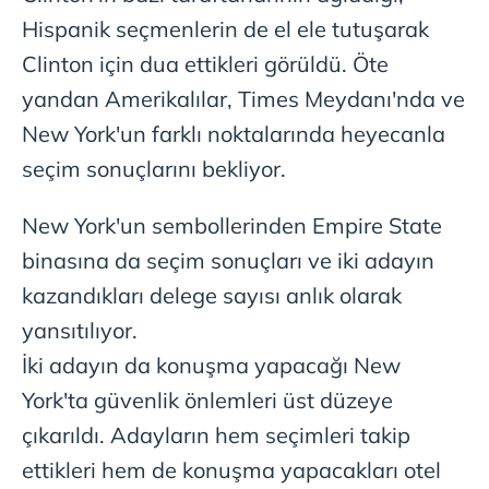
Hispanik seçmenlerin de el ele tutuşarak
sınırlı olarak açık rızanız dahilinde kullanılacaktır.
Clinton için dua ettikleri görüldü. Öte
Çerezlere ilişkin tercihlerinizi aşağıda yer alan panel
yandan Amerikalılar, Times Meydanı'nda ve
vasıtasıyla belirleyebilirsiniz. Çerezlere ilişkin detaylı bilgi
New York'un farklı noktalarında heyecanla
için Ayarlar butonuna tıklayabilir,
Çerez Bilgilendirme
Metnimizi
ziyaret edebilirsiniz.
seçim sonuçlarını bekliyor.
6698 sayılı Kişisel Verilerin Korunması Kanunu uyarınca
New York'un sembollerinden Empire State
hazırlanmış Aydınlatma Metnimizi okumak ve sitemizde
binasına da seçim sonuçları ve iki adayın
ilgili mevzuata uygun olarak kullanılan çerezlerle ilgili bilgi
almak için lütfen
tıklayınız
.
kazandıkları delege sayısı anlık olarak
yansıtılıyor.
İki adayın da konuşma yapacağı New
York'ta güvenlik önlemleri üst düzeye
çıkarıldı. Adayların hem seçimleri takip
ettikleri hem de konuşma yapacakları otel