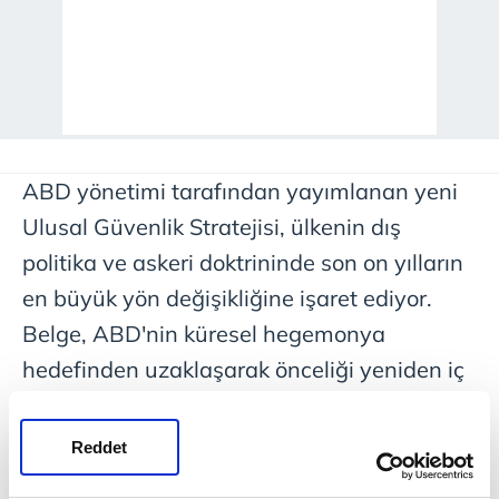
ABD yönetimi tarafından yayımlanan yeni
Ulusal Güvenlik Stratejisi, ülkenin dış
politika ve askeri doktrininde son on yılların
en büyük yön değişikliğine işaret ediyor.
Belge, ABD'nin küresel hegemonya
hedefinden uzaklaşarak önceliği yeniden iç
güvenliğe, sınır yönetimine ve Batı
Yarımküre'deki etki alanına vereceğini
Reddet
açıkça ortaya koyuyor. Strateji, Monroe