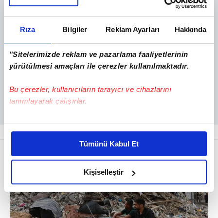
Rıza
Bilgiler
Reklam Ayarları
Hakkında
"Sitelerimizde reklam ve pazarlama faaliyetlerinin
yürütülmesi amaçları ile çerezler kullanılmaktadır.
Bu çerezler, kullanıcıların tarayıcı ve cihazlarını
tanımlayarak çalışırlar.
Bu çerezlere izin vermeniz halinde sizlere özel
kişiselleştirilmiş reklamlar sunabilir, sayfalarımızda sizlere
Tümünü Kabul Et
daha iyi reklam deneyimi yaşatabiliriz. Bunu yaparken
amacımızın size daha iyi bir reklam deneyimi sunmak
olduğunu ve sizlere en iyi içerikleri sunabilmek adına
Kişiselleştir
elimizden gelen çabayı gösterdiğimizi ve bu noktada,
reklamların maliyetlerimizi karşılamak noktasında tek gelir
kalemimiz olduğunu sizlere hatırlatmak isteriz.