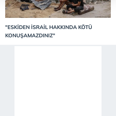
Her halükârda, kullanıcılar, bu çerezlere izin vermedikleri
takdirde, kullanıcılara hedefli reklamlar
gösterilmeyecektir."
"ESKİDEN İSRAİL HAKKINDA KÖTÜ
Sizlere daha iyi bir hizmet sunabilmek için İnternet
KONUŞAMAZDINIZ"
Sitemizde kendimize ve üçüncü kişilere ait çerezler
kullanılmaktadır. Bu çerezler vasıtasıyla çeşitli kişisel
verileriniz işlenmekte olup gerekli olan çerezler bilgi
toplumu hizmetlerinin sunulması amacıyla
kullanılmaktadır. Diğer çerezler, sitemizin daha işlevsel
kılınması ve kişiselleştirilmesi ve sizlere yönelik
reklam/pazarlama faaliyetlerinin yapılması, amaçlarıyla
sınırlı olarak açık rızanız dahilinde kullanılacaktır.
Çerezlere ilişkin tercihlerinizi aşağıda yer alan panel
vasıtasıyla belirleyebilirsiniz. Çerezlere ilişkin detaylı bilgi
için Ayarlar butonuna tıklayabilir,
Çerez Bilgilendirme
Metnimizi
ziyaret edebilirsiniz.