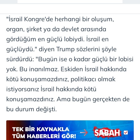
6698 sayılı Kişisel Verilerin Korunması Kanunu uyarınca
hazırlanmış Aydınlatma Metnimizi okumak ve sitemizde
"İsrail Kongre'de herhangi bir oluşum,
ilgili mevzuata uygun olarak kullanılan çerezlerle ilgili bilgi
organ, şirket ya da devlet arasında
almak için lütfen
tıklayınız
.
gördüğüm en güçlü lobiydi. İsrail en
güçlüydü." diyen Trump sözlerini şöyle
sürdürdü: "Bugün ise o kadar güçlü bir lobisi
yok. Bu inanılmaz. Eskiden İsrail hakkında
kötü konuşamazdınız, politikacı olmak
istiyorsanız İsrail hakkında kötü
konuşamazdınız. Ama bugün gerçekten de
bu durum değişti.