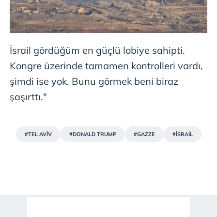
İsrail gördüğüm en güçlü lobiye sahipti.
Kongre üzerinde tamamen kontrolleri vardı,
şimdi ise yok. Bunu görmek beni biraz
şaşırttı."
#TEL AVİV
#DONALD TRUMP
#GAZZE
#İSRAİL