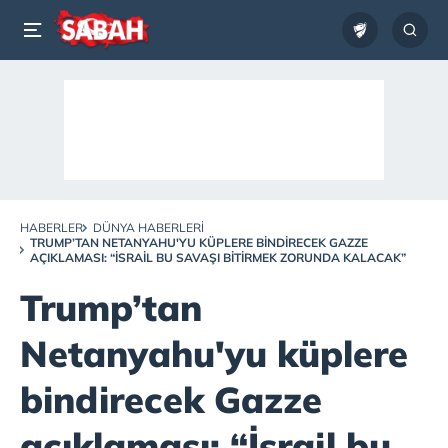
HABERLER
DÜNYA HABERLERI
TRUMP’TAN NETANYAHU'YU KÜPLERE BINDIRECEK GAZZE
AÇIKLAMASI: “İSRAIL BU SAVAŞI BITIRMEK ZORUNDA KALACAK”
Trump’tan
Netanyahu'yu küplere
bindirecek Gazze
açıklaması: “İsrail bu