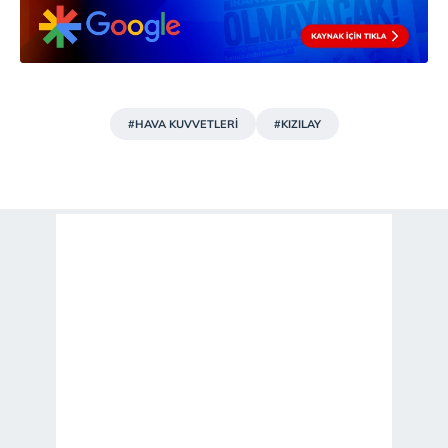
Sitemizde kendimize ve üçüncü kişilere ait çerezler
kullanılmaktadır. Bu çerezler vasıtasıyla çeşitli kişisel
verileriniz işlenmekte olup gerekli olan çerezler bilgi
toplumu hizmetlerinin sunulması amacıyla
kullanılmaktadır. Diğer çerezler, sitemizin daha işlevsel
kılınması ve kişiselleştirilmesi ve sizlere yönelik
#HAVA KUVVETLERİ
#KIZILAY
reklam/pazarlama faaliyetlerinin yapılması, amaçlarıyla
sınırlı olarak açık rızanız dahilinde kullanılacaktır.
Çerezlere ilişkin tercihlerinizi aşağıda yer alan panel
vasıtasıyla belirleyebilirsiniz. Çerezlere ilişkin detaylı bilgi
için Ayarlar butonuna tıklayabilir,
Çerez Bilgilendirme
Metnimizi
ziyaret edebilirsiniz.
6698 sayılı Kişisel Verilerin Korunması Kanunu uyarınca
hazırlanmış Aydınlatma Metnimizi okumak ve sitemizde
ilgili mevzuata uygun olarak kullanılan çerezlerle ilgili bilgi
almak için lütfen
tıklayınız
.