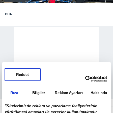
DHA
Reddet
Rıza
Bilgiler
Reklam Ayarları
Hakkında
"Sitelerimizde reklam ve pazarlama faaliyetlerinin
Bakanlığın sosyal medya hesabından
yürütülmesi amaçları ile çerezler kullanılmaktadır.