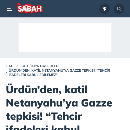
HABERLER
DÜNYA HABERLERI
ÜRDÜN’DEN, KATIL NETANYAHU’YA GAZZE TEPKISI! “TEHCIR
IFADELERI KABUL EDILEMEZ”
Ürdün’den, katil
Netanyahu’ya Gazze
tepkisi! “Tehcir
ifadeleri kabul