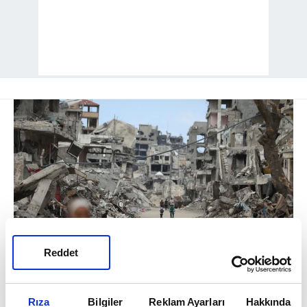
Reddet
Açıklamada, "İsrail hükümetindeki aşırı
sağcı siyasetçilerin Filistinlilerin zorla
Rıza
Bilgiler
Reklam Ayarları
Hakkında