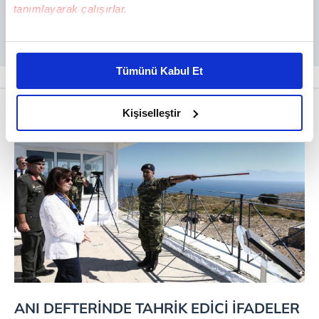
tanımlayarak çalışırlar.
Bu çerezlere izin vermeniz halinde sizlere özel
kişiselleştirilmiş reklamlar sunabilir, sayfalarımızda sizlere
Tümünü Kabul Et
daha iyi reklam deneyimi yaşatabiliriz. Bunu yaparken
amacımızın size daha iyi bir reklam deneyimi sunmak
olduğunu ve sizlere en iyi içerikleri sunabilmek adına
Kişiselleştir
elimizden gelen çabayı gösterdiğimizi ve bu noktada,
reklamların maliyetlerimizi karşılamak noktasında tek gelir
kalemimiz olduğunu sizlere hatırlatmak isteriz.
Her halükârda, kullanıcılar, bu çerezlere izin vermedikleri
takdirde, kullanıcılara hedefli reklamlar
gösterilmeyecektir."
Sizlere daha iyi bir hizmet sunabilmek için İnternet
Sitemizde kendimize ve üçüncü kişilere ait çerezler
kullanılmaktadır. Bu çerezler vasıtasıyla çeşitli kişisel
ANI DEFTERİNDE TAHRİK EDİCİ İFADELER
verileriniz işlenmekte olup gerekli olan çerezler bilgi