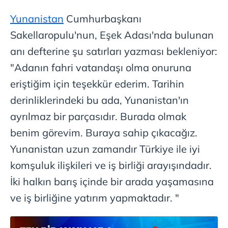
toplumu hizmetlerinin sunulması amacıyla
Yunanistan
Cumhurbaşkanı
kullanılmaktadır. Diğer çerezler, sitemizin daha işlevsel
Sakellaropulu'nun, Eşek Adası'nda bulunan
kılınması ve kişiselleştirilmesi ve sizlere yönelik
reklam/pazarlama faaliyetlerinin yapılması, amaçlarıyla
anı defterine şu satırları yazması bekleniyor:
sınırlı olarak açık rızanız dahilinde kullanılacaktır.
"Adanın fahri vatandaşı olma onuruna
eriştiğim için teşekkür ederim. Tarihin
Çerezlere ilişkin tercihlerinizi aşağıda yer alan panel
vasıtasıyla belirleyebilirsiniz. Çerezlere ilişkin detaylı bilgi
derinliklerindeki bu ada, Yunanistan'ın
için Ayarlar butonuna tıklayabilir,
Çerez Bilgilendirme
ayrılmaz bir parçasıdır. Burada olmak
Metnimizi
ziyaret edebilirsiniz.
benim görevim. Buraya sahip çıkacağız.
6698 sayılı Kişisel Verilerin Korunması Kanunu uyarınca
Yunanistan uzun zamandır Türkiye ile iyi
hazırlanmış Aydınlatma Metnimizi okumak ve sitemizde
komşuluk ilişkileri ve iş birliği arayışındadır.
ilgili mevzuata uygun olarak kullanılan çerezlerle ilgili bilgi
İki halkın barış içinde bir arada yaşamasına
almak için lütfen
tıklayınız
.
ve iş birliğine yatırım yapmaktadır. "