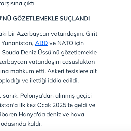
rşısına çıktı.
Ü'NÜ GÖZETLEMEKLE SUÇLANDI
i bir Azerbaycan vatandaşını, Girit
 Yunanistan,
ABD
ve NATO için
p Souda Deniz Üssü'nü gözetlemekle
zerbaycan vatandaşını casusluktan
sına mahkum etti. Askeri tesislere ait
pladığı ve ilettiği iddia edildi.
 sanık, Polonya'dan alınmış geçici
stan'a ilk kez Ocak 2025'te geldi ve
tibaren Hanya'da deniz ve hava
 odasında kaldı.