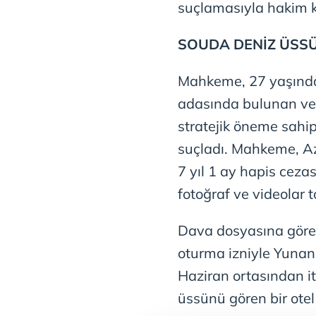
suçlamasıyla hakim ka
SOUDA DENİZ ÜSS
Mahkeme, 27 yaşındak
adasında bulunan ve
stratejik öneme sahi
suçladı. Mahkeme, A
7 yıl 1 ay hapis ceza
fotoğraf ve videolar to
Dava dosyasına göre,
oturma izniyle Yunani
Haziran ortasından i
üssünü gören bir otel