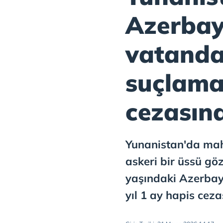
Azerba
vatanda
suçlamas
cezasına
Yunanistan'da mah
askeri bir üssü göz
yaşındaki Azerbay
yıl 1 ay hapis ceza