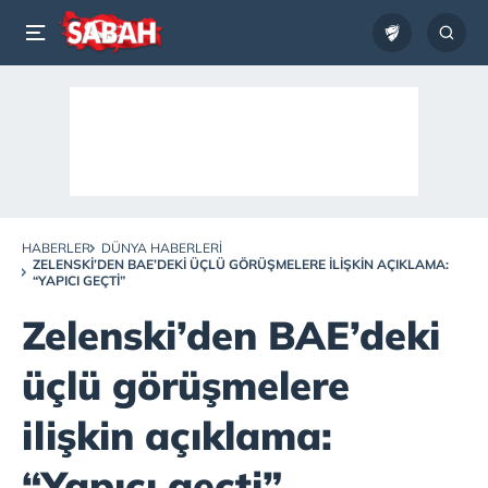
HABERLER
DÜNYA HABERLERI
ZELENSKI’DEN BAE’DEKI ÜÇLÜ GÖRÜŞMELERE ILIŞKIN AÇIKLAMA:
“YAPICI GEÇTI”
Zelenski’den BAE’deki
üçlü görüşmelere
ilişkin açıklama:
“Yapıcı geçti”