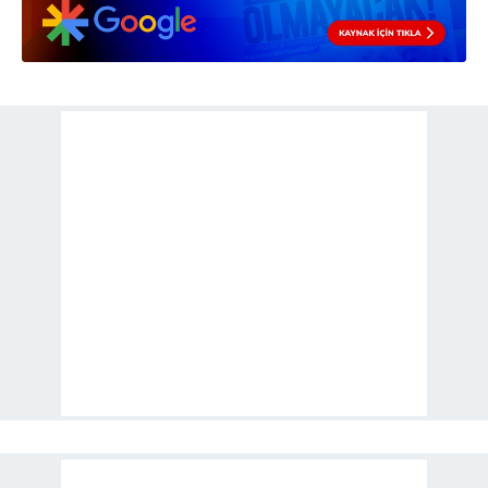
kullanılmaktadır. Diğer çerezler, sitemizin daha işlevsel
kılınması ve kişiselleştirilmesi ve sizlere yönelik
reklam/pazarlama faaliyetlerinin yapılması, amaçlarıyla
sınırlı olarak açık rızanız dahilinde kullanılacaktır.
Çerezlere ilişkin tercihlerinizi aşağıda yer alan panel
vasıtasıyla belirleyebilirsiniz. Çerezlere ilişkin detaylı bilgi
için Ayarlar butonuna tıklayabilir,
Çerez Bilgilendirme
Metnimizi
ziyaret edebilirsiniz.
6698 sayılı Kişisel Verilerin Korunması Kanunu uyarınca
hazırlanmış Aydınlatma Metnimizi okumak ve sitemizde
ilgili mevzuata uygun olarak kullanılan çerezlerle ilgili bilgi
almak için lütfen
tıklayınız
.