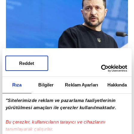
Reddet
"YENİ TOPLANTILAR GELECEK HAFTA
Rıza
Bilgiler
Reklam Ayarları
Hakkında
GERÇEKLEŞTİRİLEBİLİR"
"Sitelerimizde reklam ve pazarlama faaliyetlerinin
yürütülmesi amaçları ile çerezler kullanılmaktadır.
Ukraynalı lider, "Gerçekleştirilen
görüşmelerin sonucunda, taraflar
Bu çerezler, kullanıcıların tarayıcı ve cihazlarını
müzakerelerin her yönünü kendi
tanımlayarak çalışırlar.