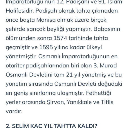
İmparatorluğu'nun 12. Padişahı ve 91. İslam
toplumu hizmetlerinin sunulması amacıyla
kullanılmaktadır. Diğer çerezler, sitemizin daha işlevsel
Halifesidir. Padişah olarak tahta çıkmadan
kılınması ve kişiselleştirilmesi ve sizlere yönelik
önce başta Manisa olmak üzere birçok
reklam/pazarlama faaliyetlerinin yapılması, amaçlarıyla
şehirde sancak beyliği yapmıştır. Babasının
sınırlı olarak açık rızanız dahilinde kullanılacaktır.
ölümünden sonra 1574 tarihinde tahta
Çerezlere ilişkin tercihlerinizi aşağıda yer alan panel
geçmiştir ve 1595 yılına kadar ülkeyi
vasıtasıyla belirleyebilirsiniz. Çerezlere ilişkin detaylı bilgi
yönetmiştir. Osmanlı İmparatorluğunun en
için Ayarlar butonuna tıklayabilir,
Çerez Bilgilendirme
Metnimizi
ziyaret edebilirsiniz.
otoriter padişahlarından biri olan 3. Murad
Osmanlı Devletini tam 21 yıl yönetmiş ve bu
6698 sayılı Kişisel Verilerin Korunması Kanunu uyarınca
yönetim sırasında Osmanlı Devleti doğudaki
hazırlanmış Aydınlatma Metnimizi okumak ve sitemizde
ilgili mevzuata uygun olarak kullanılan çerezlerle ilgili bilgi
en geniş sınırlarına ulaşmıştır. Fethettiği
almak için lütfen
tıklayınız
.
yerler arasında Şirvan, Yanıkkale ve Tiflis
vardır.
2. SELİM KAÇ YIL TAHTTA KALDI?