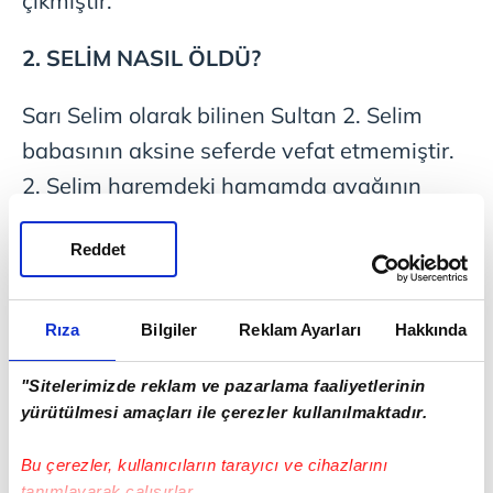
çıkmıştır.
2. SELİM NASIL ÖLDÜ?
Sarı Selim olarak bilinen Sultan 2. Selim
babasının aksine seferde vefat etmemiştir.
2. Selim haremdeki hamamda ayağının
kayması sonucu düşmüştür. Ve bu
Reddet
düşüşten sonra göğüs boşluğunda bir
kanama meydana gelmiştir. 2. Selim
doktorların uyguladığı tüm tedavilere
Rıza
Bilgiler
Reklam Ayarları
Hakkında
rağmen 15 Aralık 1574 tarihinde vefat
"Sitelerimizde reklam ve pazarlama faaliyetlerinin
etmiştir. Ayasofya Cami'nin avlusuna inşa
yürütülmesi amaçları ile çerezler kullanılmaktadır.
ettirmiş olduğu kendi türbesine
defnedilmiştir.
Bu çerezler, kullanıcıların tarayıcı ve cihazlarını
tanımlayarak çalışırlar.