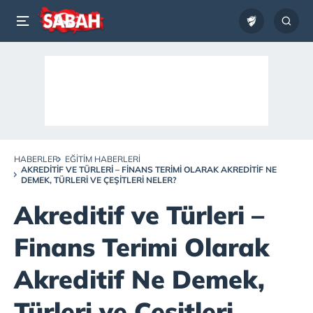
HABERLER
EĞITIM HABERLERI
AKREDITIF VE TÜRLERI – FINANS TERIMI OLARAK AKREDITIF NE
DEMEK, TÜRLERI VE ÇEŞITLERI NELER?
Akreditif ve Türleri –
Finans Terimi Olarak
Akreditif Ne Demek,
Türleri ve Çeşitleri