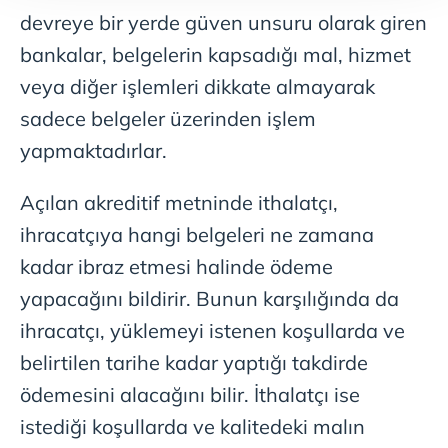
devreye bir yerde güven unsuru olarak giren
takdirde, kullanıcılara hedefli reklamlar
gösterilmeyecektir."
bankalar, belgelerin kapsadığı mal, hizmet
veya diğer işlemleri dikkate almayarak
Sizlere daha iyi bir hizmet sunabilmek için İnternet
sadece belgeler üzerinden işlem
Sitemizde kendimize ve üçüncü kişilere ait çerezler
kullanılmaktadır. Bu çerezler vasıtasıyla çeşitli kişisel
yapmaktadırlar.
verileriniz işlenmekte olup gerekli olan çerezler bilgi
toplumu hizmetlerinin sunulması amacıyla
Açılan akreditif metninde ithalatçı,
kullanılmaktadır. Diğer çerezler, sitemizin daha işlevsel
ihracatçıya hangi belgeleri ne zamana
kılınması ve kişiselleştirilmesi ve sizlere yönelik
reklam/pazarlama faaliyetlerinin yapılması, amaçlarıyla
kadar ibraz etmesi halinde ödeme
sınırlı olarak açık rızanız dahilinde kullanılacaktır.
yapacağını bildirir. Bunun karşılığında da
ihracatçı, yüklemeyi istenen koşullarda ve
Çerezlere ilişkin tercihlerinizi aşağıda yer alan panel
vasıtasıyla belirleyebilirsiniz. Çerezlere ilişkin detaylı bilgi
belirtilen tarihe kadar yaptığı takdirde
için Ayarlar butonuna tıklayabilir,
Çerez Bilgilendirme
ödemesini alacağını bilir. İthalatçı ise
Metnimizi
ziyaret edebilirsiniz.
istediği koşullarda ve kalitedeki malın