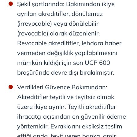
Şekil şartlarında: Bakımından ikiye
ayrılan akreditifler, dönülemez
(irrevocable) veya dönülebilir
(revocable) olarak düzenlenir.
Revocable akreditifler, lehdara haber
vermeden değişiklik yapılabilmesini
mümkün kıldığı için son UCP 600
broşüründe devre dışı bırakılmıştır.
Verdikleri Güvence Bakımından:
Akreditifler teyitli ve teyitsiz olmak
üzere ikiye ayrılır. Teyitli akreditifler
ihracatçı açısından en güvenilir ödeme
yöntemidir. Evraklarını eksiksiz teslim
ettiği anda, teyit veren banka, amir