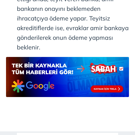
bankanın onayını beklemeden
ihracatçıya ödeme yapar. Teyitsiz
akreditiflerde ise, evraklar amir bankaya
gönderilerek onun ödeme yapması
beklenir.