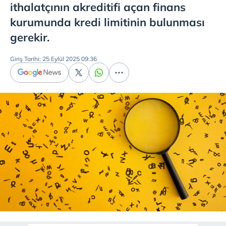
ithalatçının akreditifi açan finans
kurumunda kredi limitinin bulunması
gerekir.
Giriş Tarihi: 25 Eylül 2025 09:36