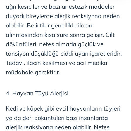
takdirde, kullanıcılara hedefli reklamlar
ağrı kesiciler ve bazı anestezik maddeler
gösterilmeyecektir."
duyarlı bireylerde alerjik reaksiyona neden
olabilir. Belirtiler genellikle ilacın
Sizlere daha iyi bir hizmet sunabilmek için İnternet
Sitemizde kendimize ve üçüncü kişilere ait çerezler
alınmasından kısa süre sonra gelişir. Cilt
kullanılmaktadır. Bu çerezler vasıtasıyla çeşitli kişisel
döküntüleri, nefes almada güçlük ve
verileriniz işlenmekte olup gerekli olan çerezler bilgi
tansiyon düşüklüğü ciddi uyarı işaretleridir.
toplumu hizmetlerinin sunulması amacıyla
kullanılmaktadır. Diğer çerezler, sitemizin daha işlevsel
Tedavi, ilacın kesilmesi ve acil medikal
kılınması ve kişiselleştirilmesi ve sizlere yönelik
müdahale gerektirir.
reklam/pazarlama faaliyetlerinin yapılması, amaçlarıyla
sınırlı olarak açık rızanız dahilinde kullanılacaktır.
4. Hayvan Tüyü Alerjisi
Çerezlere ilişkin tercihlerinizi aşağıda yer alan panel
vasıtasıyla belirleyebilirsiniz. Çerezlere ilişkin detaylı bilgi
Kedi ve köpek gibi evcil hayvanların tüyleri
için Ayarlar butonuna tıklayabilir,
Çerez Bilgilendirme
ya da deri döküntüleri bazı insanlarda
Metnimizi
ziyaret edebilirsiniz.
alerjik reaksiyona neden olabilir. Nefes
6698 sayılı Kişisel Verilerin Korunması Kanunu uyarınca