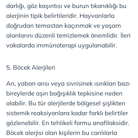
darlığı, göz kaşıntısı ve burun tıkanıklığı bu
hazırlanmış Aydınlatma Metnimizi okumak ve sitemizde
alerjinin tipik belirtileridir. Hayvanlarla
ilgili mevzuata uygun olarak kullanılan çerezlerle ilgili bilgi
almak için lütfen
tıklayınız
.
doğrudan temastan kaçınmak ve yaşam
alanlarını düzenli temizlemek önemlidir. İleri
vakalarda immünoterapi uygulanabilir.
5. Böcek Alerjileri
Arı, yaban arısı veya sivrisinek ısırıkları bazı
bireylerde aşırı bağışıklık tepkisine neden
olabilir. Bu tür alerjilerde bölgesel şişlikten
sistemik reaksiyonlara kadar farklı belirtiler
gözlenebilir. En tehlikeli formu anafilaksidir.
Böcek alerjisi olan kişilerin bu canlılarla