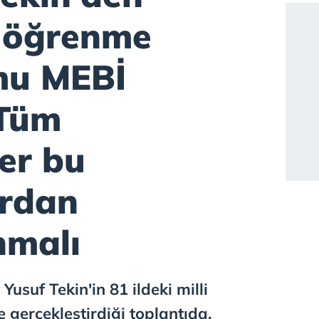
l öğrenme
mu MEBİ
 Tüm
er bu
rdan
nmalı
Yusuf Tekin'in 81 ildeki milli
 gerçekleştirdiği toplantıda,