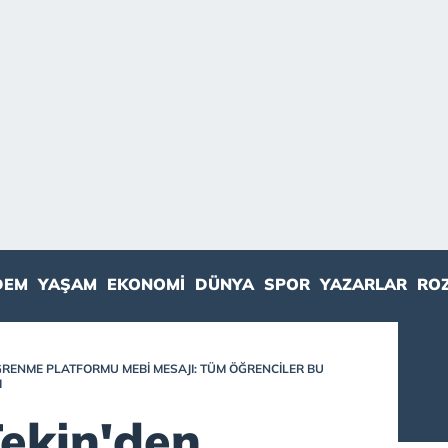
DEM
YAŞAM
EKONOMI
DÜNYA
SPOR
YAZARLAR
RO
ĞRENME PLATFORMU MEBİ MESAJI: TÜM ÖĞRENCILER BU
I
ekin'den