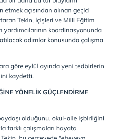
a bir daha bu tür olayların
 çerezlerle ilgili bilgi almak için lütfen
tıklayınız
.
 etmek açısından alınan geçici
aran Tekin, İçişleri ve Milli Eğitim
n yardımcılarının koordinasyonunda
atılacak adımlar konusunda çalışma
ara göre eylül ayında yeni tedbirlerin
ini kaydetti.
İĞİNE YÖNELİK GÜÇLENDİRME
paydaşı olduğunu, okul-aile işbirliğini
a farklı çalışmaları hayata
n Tekin, bu çerçevede "ebeveyn