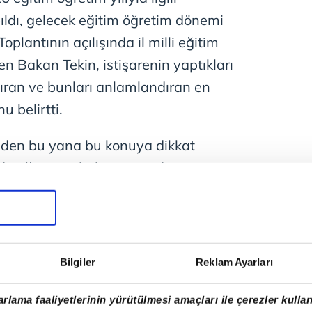
ıldı, gelecek eğitim öğretim dönemi
 Toplantının açılışında il milli eğitim
n Bakan Tekin, istişarenin yaptıkları
dıran ve bunları anlamlandıran en
 belirtti.
nden bu yana bu konuya dikkat
inde öğretmenlerle istişarede
n Tekin, il müdürleri toplantısının
önem taşıdığını vurguladı.
maraş'ta elim olaylar yaşandığını
Bilgiler
Reklam Ayarları
arla ilgili hem adli hem idari
üğünü, bu sürecin tüm boyutlarıyla
rlama faaliyetlerinin yürütülmesi amaçları ile çerezler kullan