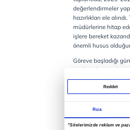
değerlendirmeler yap
hazırlıkları ele alındı.
müdürlerine hitap ede
işlere bereket kazan
önemli husus olduğunu
Göreve başladığı gü
ettiğini, il ziyaretler
bulunduğunu ifade ede
Reddet
da bu anlamda büyük 
Şanlıurfa
ve Kahraman
Rıza
hatırlatan Tekin, bunl
soruşturmaların sürd
"Sitelerimizde reklam ve paza