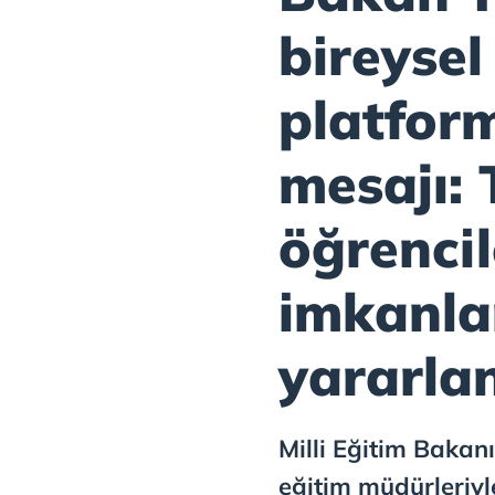
bireyse
platfor
mesajı:
öğrencil
imkanla
yararla
Milli Eğitim Bakanı 
eğitim müdürleriyle