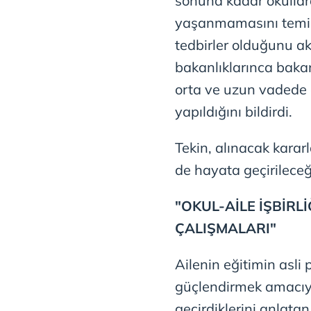
sonuna kadar okullard
mevzuata uygun olarak kullanılan
yaşanmamasını temin
tedbirler olduğunu akt
bakanlıklarınca baka
orta ve uzun vadede 
yapıldığını bildirdi.
Tekin, alınacak kararl
de hayata geçirileceğ
"OKUL-AİLE İŞBİRL
ÇALIŞMALARI"
Ailenin eğitimin asli 
güçlendirmek amacıyl
geçirdiklerini anlata