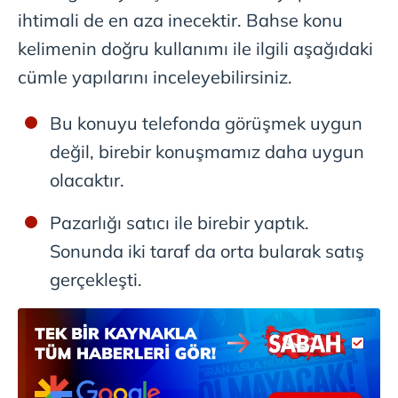
için Ayarlar butonuna tıklayabilir,
Çerez Bilgilendirme
ihtimali de en aza inecektir. Bahse konu
Metnimizi
ziyaret edebilirsiniz.
kelimenin doğru kullanımı ile ilgili aşağıdaki
cümle yapılarını inceleyebilirsiniz.
6698 sayılı Kişisel Verilerin Korunması Kanunu uyarınca
hazırlanmış Aydınlatma Metnimizi okumak ve sitemizde
ilgili mevzuata uygun olarak kullanılan çerezlerle ilgili bilgi
Bu konuyu telefonda görüşmek uygun
almak için lütfen
tıklayınız
.
değil, birebir konuşmamız daha uygun
olacaktır.
Pazarlığı satıcı ile birebir yaptık.
Sonunda iki taraf da orta bularak satış
gerçekleşti.