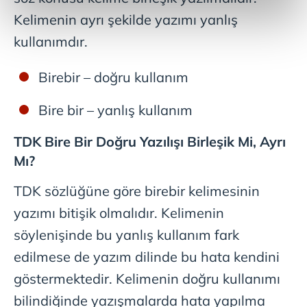
reklamların maliyetlerimizi karşılamak noktasında tek gelir
Kelimenin ayrı şekilde yazımı yanlış
kalemimiz olduğunu sizlere hatırlatmak isteriz.
kullanımdır.
Her halükârda, kullanıcılar, bu çerezlere izin vermedikleri
takdirde, kullanıcılara hedefli reklamlar
Birebir – doğru kullanım
gösterilmeyecektir."
Bire bir – yanlış kullanım
Sizlere daha iyi bir hizmet sunabilmek için İnternet
Sitemizde kendimize ve üçüncü kişilere ait çerezler
TDK Bire Bir Doğru Yazılışı Birleşik Mi, Ayrı
kullanılmaktadır. Bu çerezler vasıtasıyla çeşitli kişisel
Mı?
verileriniz işlenmekte olup gerekli olan çerezler bilgi
toplumu hizmetlerinin sunulması amacıyla
TDK sözlüğüne göre birebir kelimesinin
kullanılmaktadır. Diğer çerezler, sitemizin daha işlevsel
yazımı bitişik olmalıdır. Kelimenin
kılınması ve kişiselleştirilmesi ve sizlere yönelik
söylenişinde bu yanlış kullanım fark
reklam/pazarlama faaliyetlerinin yapılması, amaçlarıyla
sınırlı olarak açık rızanız dahilinde kullanılacaktır.
edilmese de yazım dilinde bu hata kendini
göstermektedir. Kelimenin doğru kullanımı
Çerezlere ilişkin tercihlerinizi aşağıda yer alan panel
bilindiğinde yazışmalarda hata yapılma
vasıtasıyla belirleyebilirsiniz. Çerezlere ilişkin detaylı bilgi