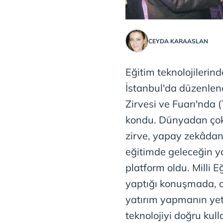
CEYDA KARAASLAN
Eğitim teknolojilerin
İstanbul'da düzenlene
Zirvesi ve Fuarı'nda 
kondu. Dünyadan çok
zirve, yapay zekâdan
eğitimde geleceğin yol
platform oldu. Milli 
yaptığı konuşmada, di
yatırım yapmanın yet
teknolojiyi doğru kul