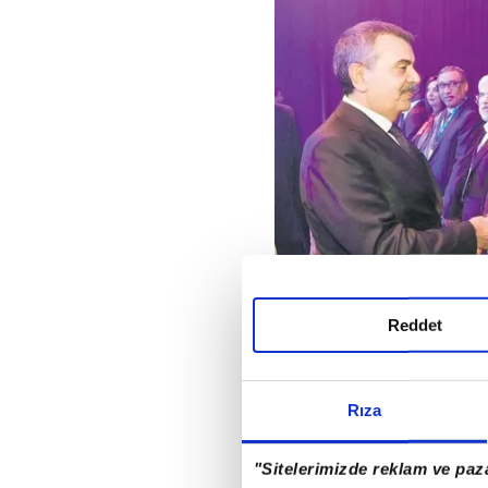
Reddet
TIMSS'TE SIÇRAMA
Rıza
Uluslararası başarı ve
"Sitelerimizde reklam ve paza