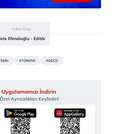
Haber Girişi
ete Efendioğlu - Editör
TEKİN
#TÜRKİYE
#OECD
 Uygulamamızı İndirin
zel Ayrıcalıkları Keşfedin!