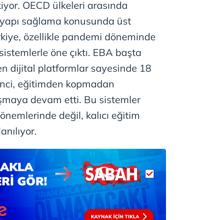
ekiyor. OECD ülkeleri arasında
 çerezlerle ilgili bilgi almak için lütfen
tıklayınız
.
altyapı sağlama konusunda üst
rkiye, özellikle pandemi döneminde
 sistemlerle öne çıktı. EBA başta
en dijital platformlar sayesinde 18
enci, eğitimden kopmadan
şmaya devam etti. Bu sistemler
önemlerinde değil, kalıcı eğitim
anılıyor.