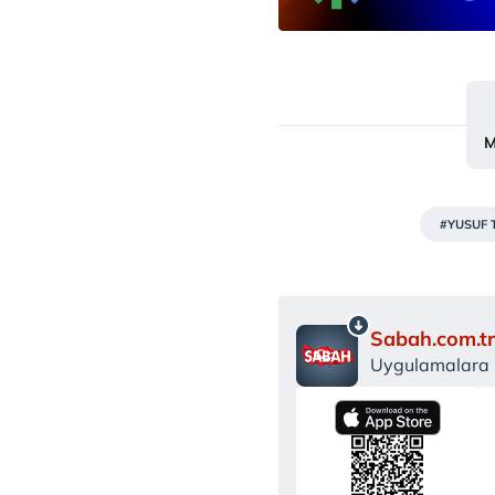
M
#YUSUF 
Sabah.com.tr
Uygulamalara Ö