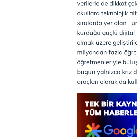
verilerle de dikkat ç
mevzuata uygun olarak kullanılan
okullara teknolojik 
sıralarda yer alan Tü
kurduğu güçlü dijital
olmak üzere geliştiril
milyondan fazla öğr
öğretmenleriyle bulu
bugün yalnızca kriz d
araçları olarak da kull