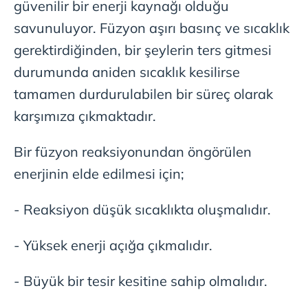
güvenilir bir enerji kaynağı olduğu
6698 sayılı Kişisel Verilerin Korunması Kanunu uyarınca
savunuluyor. Füzyon aşırı basınç ve sıcaklık
hazırlanmış Aydınlatma Metnimizi okumak ve sitemizde
gerektirdiğinden, bir şeylerin ters gitmesi
ilgili mevzuata uygun olarak kullanılan çerezlerle ilgili bilgi
almak için lütfen
tıklayınız
.
durumunda aniden sıcaklık kesilirse
tamamen durdurulabilen bir süreç olarak
karşımıza çıkmaktadır.
Bir füzyon reaksiyonundan öngörülen
enerjinin elde edilmesi için;
- Reaksiyon düşük sıcaklıkta oluşmalıdır.
- Yüksek enerji açığa çıkmalıdır.
- Büyük bir tesir kesitine sahip olmalıdır.