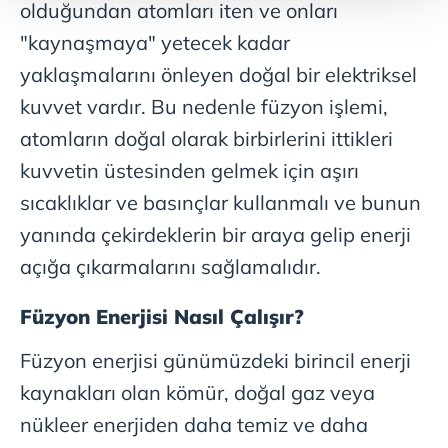
olduğundan atomları iten ve onları
Her halükârda, kullanıcılar, bu çerezlere izin vermedikleri
"kaynaşmaya" yetecek kadar
takdirde, kullanıcılara hedefli reklamlar
gösterilmeyecektir."
yaklaşmalarını önleyen doğal bir elektriksel
kuvvet vardır. Bu nedenle füzyon işlemi,
Sizlere daha iyi bir hizmet sunabilmek için İnternet
atomların doğal olarak birbirlerini ittikleri
Sitemizde kendimize ve üçüncü kişilere ait çerezler
kullanılmaktadır. Bu çerezler vasıtasıyla çeşitli kişisel
kuvvetin üstesinden gelmek için aşırı
verileriniz işlenmekte olup gerekli olan çerezler bilgi
sıcaklıklar ve basınçlar kullanmalı ve bunun
toplumu hizmetlerinin sunulması amacıyla
yanında çekirdeklerin bir araya gelip enerji
kullanılmaktadır. Diğer çerezler, sitemizin daha işlevsel
kılınması ve kişiselleştirilmesi ve sizlere yönelik
açığa çıkarmalarını sağlamalıdır.
reklam/pazarlama faaliyetlerinin yapılması, amaçlarıyla
sınırlı olarak açık rızanız dahilinde kullanılacaktır.
Füzyon Enerjisi Nasıl Çalışır?
Çerezlere ilişkin tercihlerinizi aşağıda yer alan panel
Füzyon enerjisi günümüzdeki birincil enerji
vasıtasıyla belirleyebilirsiniz. Çerezlere ilişkin detaylı bilgi
kaynakları olan kömür, doğal gaz veya
için Ayarlar butonuna tıklayabilir,
Çerez Bilgilendirme
nükleer enerjiden daha temiz ve daha
Metnimizi
ziyaret edebilirsiniz.