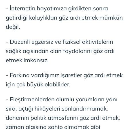
sınırlı olarak açık rızanız dahilinde kullanılacaktır.
- İnternetin hayatımıza girdikten sonra
Çerezlere ilişkin tercihlerinizi aşağıda yer alan panel
getirdiği kolaylıkları göz ardı etmek mümkün
vasıtasıyla belirleyebilirsiniz. Çerezlere ilişkin detaylı bilgi
değil.
için Ayarlar butonuna tıklayabilir,
Çerez Bilgilendirme
Metnimizi
ziyaret edebilirsiniz.
- Düzenli egzersiz ve fiziksel aktivitelerin
sağlık açısından olan faydalarını göz ardı
6698 sayılı Kişisel Verilerin Korunması Kanunu uyarınca
hazırlanmış Aydınlatma Metnimizi okumak ve sitemizde
etmek imkansız.
ilgili mevzuata uygun olarak kullanılan çerezlerle ilgili bilgi
almak için lütfen
tıklayınız
.
- Farkına vardığımız işaretler göz ardı etmek
için çok büyük olabilirler.
- Eleştirmenlerden olumlu yorumların yanı
sıra; açtığı hikâyeleri sonlandırmamak,
dönemin politik atmosferini göz ardı etmek,
zaman algısına sahip olmamak gibi