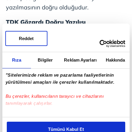
yazılmasının doğru olduğudur.
TDK Gözardı Doğru Yazılışı
TDK'ye göre bu kelimenin doğru yazılışı: Göz
Reddet
ardı
Yanlış yazılışı: Gözardı
Rıza
Bilgiler
Reklam Ayarları
Hakkında
Göz Ardı Kelimesi İle İlgili Örnek
"Sitelerimizde reklam ve pazarlama faaliyetlerinin
Cümleler
yürütülmesi amaçları ile çerezler kullanılmaktadır.
- Bunlar göz ardı etmek istemeyeceğiniz diş
Bu çerezler, kullanıcıların tarayıcı ve cihazlarını
tanımlayarak çalışırlar.
problemleridir.
Bu çerezlere izin vermeniz halinde sizlere özel
- Ancak mevcut durumumuzla geçen
kişiselleştirilmiş reklamlar sunabilir, sayfalarımızda sizlere
haftaki yaşadığımız olaylar arasındaki
Tümünü Kabul Et
daha iyi reklam deneyimi yaşatabiliriz. Bunu yaparken