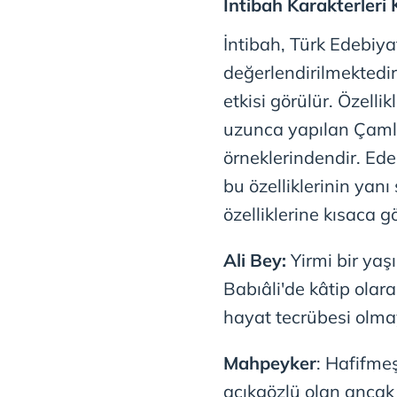
İntibah Karakterleri 
mevzuata uygun olarak kullanılan
İntibah, Türk Edebiya
değerlendirilmekted
etkisi görülür. Özell
uzunca yapılan Çamlı
örneklerindendir. Ed
bu özelliklerinin yanı
özelliklerine kısaca g
Ali Bey:
Yirmi bir yaş
Babıâli'de kâtip olar
hayat tecrübesi olmay
Mahpeyker
: Hafifme
açıkgözlü olan ancak 