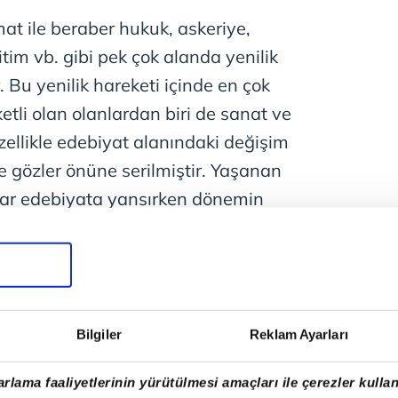
at ile beraber hukuk, askeriye,
itim vb. gibi pek çok alanda yenilik
Bu yenilik hareketi içinde en çok
etli olan olanlardan biri de sanat ve
ellikle edebiyat alanındaki değişim
gözler önüne serilmiştir. Yaşanan
ylar edebiyata yansırken dönemin
azarları da bunu görmemezlikten
çılar eski edebiyat olan Divan
 hala sürdürürken bazı edebiyatçılar
rek edebiyatta daha iyi ve güzel
Bilgiler
Reklam Ayarları
şlamışlardır.
rlama faaliyetlerinin yürütülmesi amaçları ile çerezler kullan
n vizyoner yenilikçilerinden biri