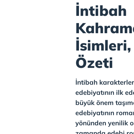
İntibah
Kahrama
İsimleri,
Özeti
İntibah karakterleri
edebiyatının ilk e
büyük önem taşımak
edebiyatının roma
yönünden yenilik o
zamanda edebi rom