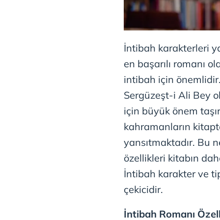
İntibah karakterleri y
en başarılı romanı ol
intibah için önemlidi
Sergüzeşt-i Ali Bey o
için büyük önem taşı
kahramanların kitapt
yansıtmaktadır. Bu n
özellikleri kitabın d
İntibah karakter ve tip
çekicidir.
İntibah Romanı Özelli