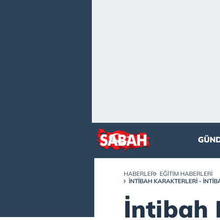
GÜN
HABERLER
EĞITIM HABERLERI
İNTIBAH KARAKTERLERI - İNTIB
İntibah 