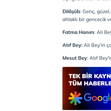
Dilâşûb
: Genç, güzel, 
ahlaklı bir gencecik ve
Fatma Hanım
: Ali Be
Atıf Bey:
Ali Bey'in ç
Mesut Bey
: Atıf Bey'