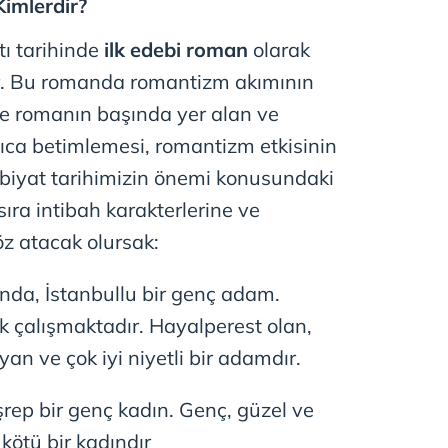
Kimlerdir?
 çerezlerle ilgili bilgi almak için lütfen
tıklayınız
.
tı tarihinde
ilk edebi roman
olarak
ir. Bu romanda romantizm akımının
ikle romanın başında yer alan ve
ca betimlemesi, romantizm etkisinin
ebiyat tarihimizin önemi konusundaki
 sıra intibah karakterlerine ve
öz atacak olursak:
ında, İstanbullu bir genç adam.
ak çalışmaktadır. Hayalperest olan,
an ve çok iyi niyetli bir adamdır.
şrep bir genç kadın. Genç, güzel ve
kötü bir kadındır