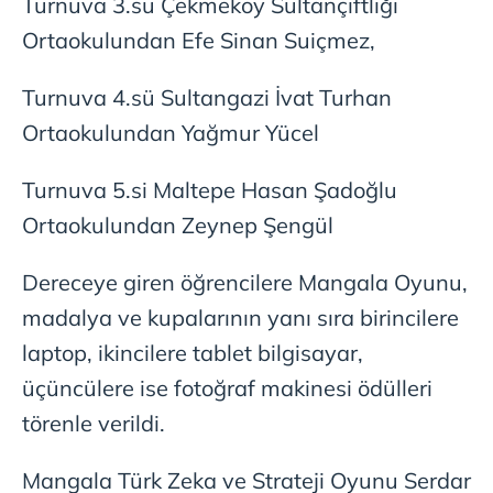
Turnuva 3.sü Çekmeköy Sultançiftliği
Ortaokulundan Efe Sinan Suiçmez,
6698 sayılı Kişisel Verilerin Korunması Kanunu uyarınca
hazırlanmış Aydınlatma Metnimizi okumak ve sitemizde
Turnuva 4.sü Sultangazi İvat Turhan
ilgili mevzuata uygun olarak kullanılan çerezlerle ilgili bilgi
Ortaokulundan Yağmur Yücel
almak için lütfen
tıklayınız
.
Turnuva 5.si Maltepe Hasan Şadoğlu
Ortaokulundan Zeynep Şengül
Dereceye giren öğrencilere Mangala Oyunu,
madalya ve kupalarının yanı sıra birincilere
laptop, ikincilere tablet bilgisayar,
üçüncülere ise fotoğraf makinesi ödülleri
törenle verildi.
Mangala Türk Zeka ve Strateji Oyunu Serdar