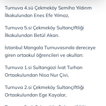
Turnuva 4.sü Çekmeköy Semiha Yıldırım
Her halükârda, kullanıcılar, bu çerezlere izin vermedikleri
İlkokulundan Enes Efe Yılmaz,
takdirde, kullanıcılara hedefli reklamlar
gösterilmeyecektir."
Turnuva 5.si Çekmeköy Sultançiftliği
Sizlere daha iyi bir hizmet sunabilmek için İnternet
İlkokulundan Betül Akan.
Sitemizde kendimize ve üçüncü kişilere ait çerezler
kullanılmaktadır. Bu çerezler vasıtasıyla çeşitli kişisel
İstanbul Mangala Turnuvasında dereceye
verileriniz işlenmekte olup gerekli olan çerezler bilgi
giren ortaokul öğrencileri ve okulları:
toplumu hizmetlerinin sunulması amacıyla
kullanılmaktadır. Diğer çerezler, sitemizin daha işlevsel
kılınması ve kişiselleştirilmesi ve sizlere yönelik
Turnuva 1.si Sultangazi İvat Turhan
reklam/pazarlama faaliyetlerinin yapılması, amaçlarıyla
Ortaokulundan Nisa Nur Çivi,
sınırlı olarak açık rızanız dahilinde kullanılacaktır.
Turnuva 2.si Çekmeköy Sultançiftliği
Çerezlere ilişkin tercihlerinizi aşağıda yer alan panel
Ortaokulundan Ege Kayalar,
vasıtasıyla belirleyebilirsiniz. Çerezlere ilişkin detaylı bilgi
için Ayarlar butonuna tıklayabilir,
Çerez Bilgilendirme
Metnimizi
ziyaret edebilirsiniz.