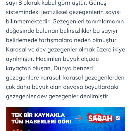
kullanılmaktadır. Bu çerezler vasıtasıyla çeşitli kişisel
sayı 8 olarak kabul görmüştür. Güneş
verileriniz işlenmekte olup gerekli olan çerezler bilgi
sistemindeki jeofiziksel gezegenlerin sayısı
toplumu hizmetlerinin sunulması amacıyla
bilinmemektedir. Gezegenleri tanımlamanın
kullanılmaktadır. Diğer çerezler, sitemizin daha işlevsel
kılınması ve kişiselleştirilmesi ve sizlere yönelik
doğasında bulunan belirsizlikler bu sayıyı
reklam/pazarlama faaliyetlerinin yapılması, amaçlarıyla
belirlemede tartışmalara neden olmuştur.
sınırlı olarak açık rızanız dahilinde kullanılacaktır.
Karasal ve dev gezegenler olmak üzere ikiye
Çerezlere ilişkin tercihlerinizi aşağıda yer alan panel
ayrılmıştır. Hacimleri büyük ölçüde
vasıtasıyla belirleyebilirsiniz. Çerezlere ilişkin detaylı bilgi
kayaçtan oluşan, Dünya benzeri
için Ayarlar butonuna tıklayabilir,
Çerez Bilgilendirme
gezegenlere karasal, karasal gezegenlerden
Metnimizi
ziyaret edebilirsiniz.
çok daha büyük olan devasa boyutlardaki
6698 sayılı Kişisel Verilerin Korunması Kanunu uyarınca
gezegenler dev gezegenler denilmiştir.
hazırlanmış Aydınlatma Metnimizi okumak ve sitemizde
ilgili mevzuata uygun olarak kullanılan çerezlerle ilgili bilgi
almak için lütfen
tıklayınız
.