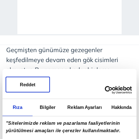
Geçmişten günümüze gezegenler
keşfedilmeye devam eden gök cisimleri
olmuştur. Bu zamana kadar binlerce
gezegen keşfedilmiş ama Uluslararası
Reddet
Astronomi Birliği tarafından belirli sayıda
gök cismi gezegen olarak tanımlanmıştır.
Rıza
Bilgiler
Reklam Ayarları
Hakkında
1950'den önce keşfedilen gezegensel
cisimlerin sekizi şu anki tanım kapsamında
"Sitelerimizde reklam ve pazarlama faaliyetlerinin
"gezegen" olarak isimlendirilmeye devam
yürütülmesi amaçları ile çerezler kullanılmaktadır.