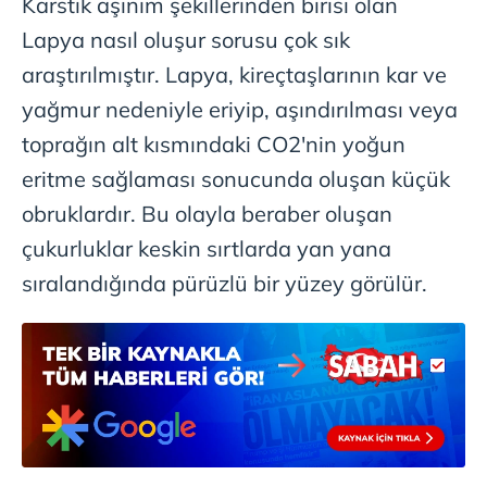
Karstik aşınım şekillerinden birisi olan
Metnimizi
ziyaret edebilirsiniz.
Lapya nasıl oluşur sorusu çok sık
6698 sayılı Kişisel Verilerin Korunması Kanunu uyarınca
araştırılmıştır. Lapya, kireçtaşlarının kar ve
hazırlanmış Aydınlatma Metnimizi okumak ve sitemizde
yağmur nedeniyle eriyip, aşındırılması veya
ilgili mevzuata uygun olarak kullanılan çerezlerle ilgili bilgi
toprağın alt kısmındaki CO2'nin yoğun
almak için lütfen
tıklayınız
.
eritme sağlaması sonucunda oluşan küçük
obruklardır. Bu olayla beraber oluşan
çukurluklar keskin sırtlarda yan yana
sıralandığında pürüzlü bir yüzey görülür.