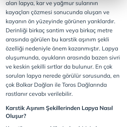
kalemimiz olduğunu sizlere hatırlatmak isteriz.
alan lapya, kar ve yağmur sularının
kayaçları çözmesi sonucunda oluşan ve
Her halükârda, kullanıcılar, bu çerezlere izin vermedikleri
kayanın ön yüzeyinde görünen yarıklardır.
takdirde, kullanıcılara hedefli reklamlar
gösterilmeyecektir."
Derinliği birkaç santim veya birkaç metre
arasında görülen bu karstik aşınım şekli
Sizlere daha iyi bir hizmet sunabilmek için İnternet
özelliği nedeniyle önem kazanmıştır. Lapya
Sitemizde kendimize ve üçüncü kişilere ait çerezler
kullanılmaktadır. Bu çerezler vasıtasıyla çeşitli kişisel
oluşumunda, oyukların arasında bazen sivri
verileriniz işlenmekte olup gerekli olan çerezler bilgi
ve keskin şekilli sırtlar da bulunur. En çok
toplumu hizmetlerinin sunulması amacıyla
sorulan lapya nerede görülür sorusunda, en
kullanılmaktadır. Diğer çerezler, sitemizin daha işlevsel
kılınması ve kişiselleştirilmesi ve sizlere yönelik
çok Bolkar Dağları ile Toros Dağlarında
reklam/pazarlama faaliyetlerinin yapılması, amaçlarıyla
rastlanır cevabı verilebilir.
sınırlı olarak açık rızanız dahilinde kullanılacaktır.
Karstik Aşınım Şekillerinden Lapya Nasıl
Çerezlere ilişkin tercihlerinizi aşağıda yer alan panel
Oluşur?
vasıtasıyla belirleyebilirsiniz. Çerezlere ilişkin detaylı bilgi
için Ayarlar butonuna tıklayabilir,
Çerez Bilgilendirme