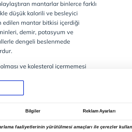
laylaştıran mantarlar binlerce farklı
ikle düşük kalorili ve besleyici
h edilen mantar bitkisi içerdiği
minleri, demir, potasyum ve
llerle dengeli beslenmede
rdur.
 olması ve kolesterol içermemesi
ellikle kalp- damar sağlığı açısından
Ayrıca bağışıklık sistemini destekleyen
sayesinde çeşitli hastalıklara karşı
n bu bitkinin yenebilen türlerinin
Bilgiler
Reklam Ayarları
li türleriyle karıştırılmaması son
ıkla tüketilen mantar çeşitleri ise
rlama faaliyetlerinin yürütülmesi amaçları ile çerezler kullan