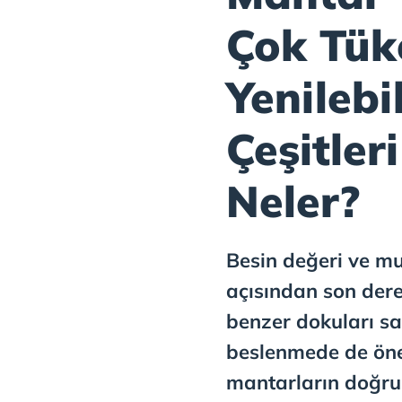
Çok Tük
Yenilebi
Çeşitleri
Neler?
Besin değeri ve mut
açısından son dere
benzer dokuları s
beslenmede de öne
mantarların doğru 