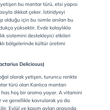
yetişen bu mantar türü, etsi yapısı
 çerezlerle ilgili bilgi almak için lütfen
tıklayınız
.
ıyla dikkat çeker. İstiridyeyi
ip olduğu için bu isimle anılan bu
ldukça yüksektir. Evde kolaylıkla
klık sistemini destekleyici etkileri
rklı bölgelerinde kültür üretimi
actarius Deliciosus)
al olarak yetişen, turuncu renkte
ntar türü olan Kanlıca mantarı
e has hoş bir aroma yayar. A vitamini
 ve genellikle kavrularak ya da
tilir. Eylül ve kasım ayları arasında