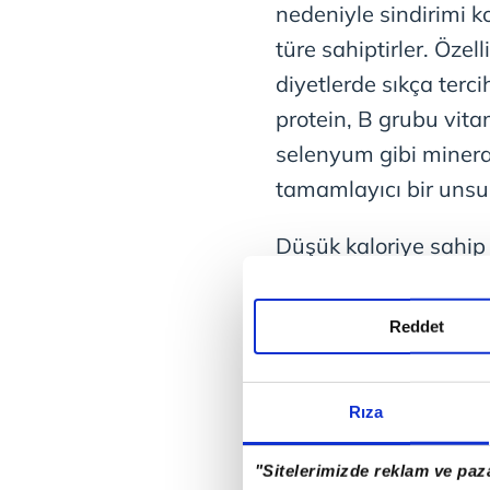
nedeniyle sindirimi ko
türe sahiptirler. Özell
diyetlerde sıkça terci
protein, B grubu vita
selenyum gibi minera
tamamlayıcı bir unsu
Düşük kaloriye sahip
mantar çeşitlerini öz
faydalı hale getirir. 
Reddet
beta glukan içermesi 
koruyucu etki göstere
Rıza
doğadaki benzer zehir
derece önemlidir. Sıkl
"Sitelerimizde reklam ve paza