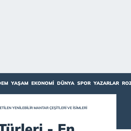
DEM
YAŞAM
EKONOMI
DÜNYA
SPOR
YAZARLAR
RO
TILEN YENILEBILIR MANTAR ÇEŞITLERI VE İSIMLERI
ürleri - En