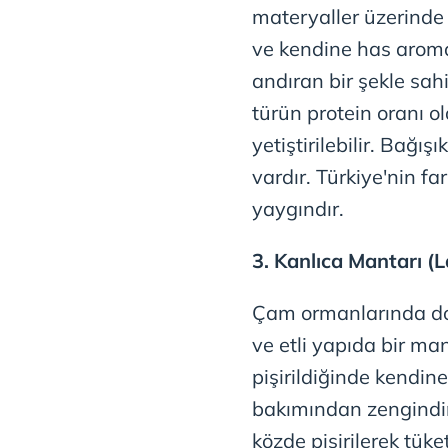
materyaller üzerinde 
mevzuata uygun olarak kullanılan
ve kendine has aromas
andıran bir şekle sah
türün protein oranı o
yetiştirilebilir. Bağışı
vardır. Türkiye'nin fa
yaygındır.
3. Kanlıca Mantarı (L
Çam ormanlarında doğ
ve etli yapıda bir ma
pişirildiğinde kendin
bakımından zengindir
közde pişirilerek tüke