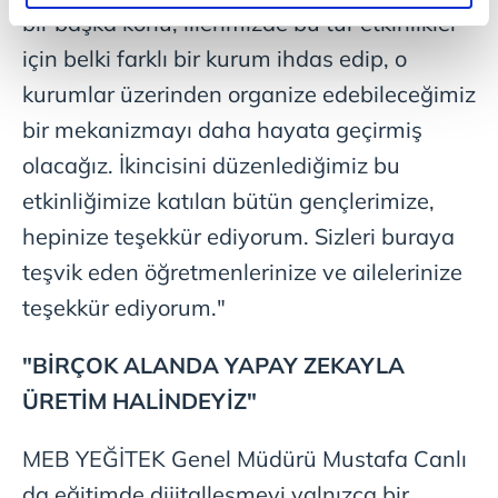
elimizden gelen çabayı gösterdiğimizi ve bu noktada,
bir başka konu, illerimizde bu tür etkinlikler
reklamların maliyetlerimizi karşılamak noktasında tek gelir
için belki farklı bir kurum ihdas edip, o
kalemimiz olduğunu sizlere hatırlatmak isteriz.
kurumlar üzerinden organize edebileceğimiz
Her halükârda, kullanıcılar, bu çerezlere izin vermedikleri
bir mekanizmayı daha hayata geçirmiş
takdirde, kullanıcılara hedefli reklamlar
olacağız. İkincisini düzenlediğimiz bu
gösterilmeyecektir."
etkinliğimize katılan bütün gençlerimize,
Sizlere daha iyi bir hizmet sunabilmek için İnternet
hepinize teşekkür ediyorum. Sizleri buraya
Sitemizde kendimize ve üçüncü kişilere ait çerezler
teşvik eden öğretmenlerinize ve ailelerinize
kullanılmaktadır. Bu çerezler vasıtasıyla çeşitli kişisel
verileriniz işlenmekte olup gerekli olan çerezler bilgi
teşekkür ediyorum."
toplumu hizmetlerinin sunulması amacıyla
kullanılmaktadır. Diğer çerezler, sitemizin daha işlevsel
"BİRÇOK ALANDA YAPAY ZEKAYLA
kılınması ve kişiselleştirilmesi ve sizlere yönelik
ÜRETİM HALİNDEYİZ"
reklam/pazarlama faaliyetlerinin yapılması, amaçlarıyla
sınırlı olarak açık rızanız dahilinde kullanılacaktır.
MEB YEĞİTEK Genel Müdürü Mustafa Canlı
Çerezlere ilişkin tercihlerinizi aşağıda yer alan panel
da eğitimde dijitalleşmeyi yalnızca bir