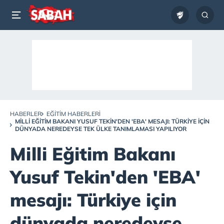
HABERLER
EĞITIM HABERLERI
MILLI EĞITIM BAKANI YUSUF TEKIN'DEN 'EBA' MESAJI: TÜRKIYE IÇIN
DÜNYADA NEREDEYSE TEK ÜLKE TANIMLAMASI YAPILIYOR
Milli Eğitim Bakanı
Yusuf Tekin'den 'EBA'
mesajı: Türkiye için
dünyada neredeyse