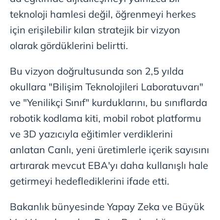
vasıtasıyla belirleyebilirsiniz. Çerezlere ilişkin detaylı bilgi
teknoloji hamlesi değil, öğrenmeyi herkes
için Ayarlar butonuna tıklayabilir,
Çerez Bilgilendirme
için erişilebilir kılan stratejik bir vizyon
Metnimizi
ziyaret edebilirsiniz.
olarak gördüklerini belirtti.
6698 sayılı Kişisel Verilerin Korunması Kanunu uyarınca
hazırlanmış Aydınlatma Metnimizi okumak ve sitemizde
Bu vizyon doğrultusunda son 2,5 yılda
ilgili mevzuata uygun olarak kullanılan çerezlerle ilgili bilgi
okullara "Bilişim Teknolojileri Laboratuvarı"
almak için lütfen
tıklayınız
.
ve "Yenilikçi Sınıf" kurduklarını, bu sınıflarda
robotik kodlama kiti, mobil robot platformu
ve 3D yazıcıyla eğitimler verdiklerini
anlatan Canlı, yeni üretimlerle içerik sayısını
artırarak mevcut EBA'yı daha kullanışlı hale
getirmeyi hedeflediklerini ifade etti.
Bakanlık bünyesinde Yapay Zeka ve Büyük