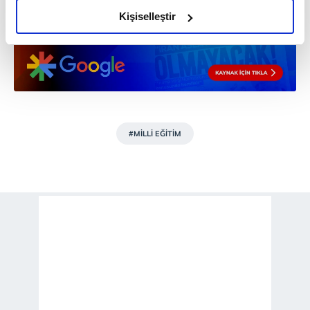
olduğunu ve sizlere en iyi içerikleri sunabilmek adına
Kişiselleştir
elimizden gelen çabayı gösterdiğimizi ve bu noktada,
reklamların maliyetlerimizi karşılamak noktasında tek gelir
kalemimiz olduğunu sizlere hatırlatmak isteriz.
Her halükârda, kullanıcılar, bu çerezlere izin vermedikleri
takdirde, kullanıcılara hedefli reklamlar
gösterilmeyecektir."
#MİLLİ EĞİTİM
Sizlere daha iyi bir hizmet sunabilmek için İnternet
Sitemizde kendimize ve üçüncü kişilere ait çerezler
kullanılmaktadır. Bu çerezler vasıtasıyla çeşitli kişisel
verileriniz işlenmekte olup gerekli olan çerezler bilgi
toplumu hizmetlerinin sunulması amacıyla
kullanılmaktadır. Diğer çerezler, sitemizin daha işlevsel
kılınması ve kişiselleştirilmesi ve sizlere yönelik
reklam/pazarlama faaliyetlerinin yapılması, amaçlarıyla
sınırlı olarak açık rızanız dahilinde kullanılacaktır.