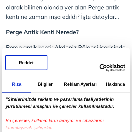
olarak bilinen alanda yer alan Perge antik
kenti ne zaman inşa edildi? İşte detaylar…
Perge Antik Kenti Nerede?
Perge antik kenti; Akdeniz Bölgesi içerisinde
yer alan Antalya kentinin 18 kilometre doğu
Reddet
kısmında bulunan Aksu ilçesinin sınırları
içinde konumlanmaktadır. Antik dönemde
Pamfilya olarak bilinen bölgeye başkent
Rıza
Bilgiler
Reklam Ayarları
Hakkında
olan Perge antik kentinin Akropolis
"Sitelerimizde reklam ve pazarlama faaliyetlerinin
yapısının ise; Tunç Çağı dönemi içerisinde
yürütülmesi amaçları ile çerezler kullanılmaktadır.
inşa edildiği tahmin edilmektedir. Roma
Bu çerezler, kullanıcıların tarayıcı ve cihazlarını
döneminde en iyi çağını yaşamış olan Perge
tanımlayarak çalışırlar.