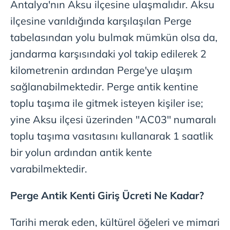
Antalya'nın Aksu ilçesine ulaşmalıdır. Aksu
kullanılmaktadır. Diğer çerezler, sitemizin daha işlevsel
ilçesine varıldığında karşılaşılan Perge
kılınması ve kişiselleştirilmesi ve sizlere yönelik
reklam/pazarlama faaliyetlerinin yapılması, amaçlarıyla
tabelasından yolu bulmak mümkün olsa da,
sınırlı olarak açık rızanız dahilinde kullanılacaktır.
jandarma karşısındaki yol takip edilerek 2
kilometrenin ardından Perge'ye ulaşım
Çerezlere ilişkin tercihlerinizi aşağıda yer alan panel
vasıtasıyla belirleyebilirsiniz. Çerezlere ilişkin detaylı bilgi
sağlanabilmektedir. Perge antik kentine
için Ayarlar butonuna tıklayabilir,
Çerez Bilgilendirme
toplu taşıma ile gitmek isteyen kişiler ise;
Metnimizi
ziyaret edebilirsiniz.
yine Aksu ilçesi üzerinden ''AC03'' numaralı
6698 sayılı Kişisel Verilerin Korunması Kanunu uyarınca
toplu taşıma vasıtasını kullanarak 1 saatlik
hazırlanmış Aydınlatma Metnimizi okumak ve sitemizde
bir yolun ardından antik kente
ilgili mevzuata uygun olarak kullanılan çerezlerle ilgili bilgi
varabilmektedir.
almak için lütfen
tıklayınız
.
Perge Antik Kenti Giriş Ücreti Ne Kadar?
Tarihi merak eden, kültürel öğeleri ve mimari