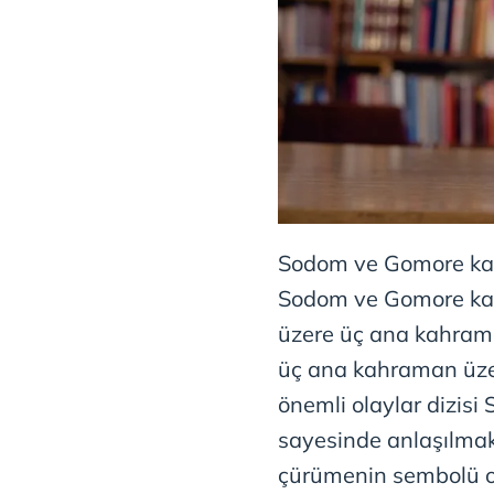
Sodom ve Gomore karak
Sodom ve Gomore kah
üzere üç ana kahram
üç ana kahraman üze
önemli olaylar dizisi
sayesinde anlaşılmakt
çürümenin sembolü ol