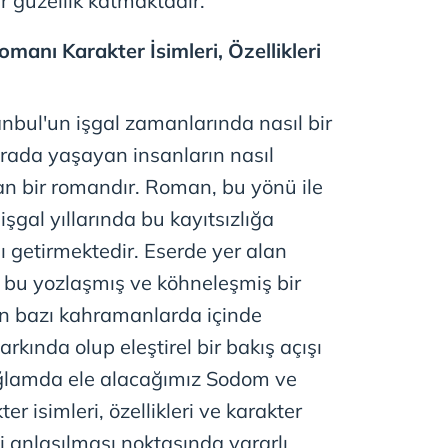
ir güzellik katmaktadır.
 çerezlerle ilgili bilgi almak için lütfen
tıklayınız
.
nı Karakter İsimleri, Özellikleri
tanbul'un işgal zamanlarında nasıl bir
urada yaşayan insanların nasıl
an bir romandır. Roman, bu yönü ile
şgal yıllarında bu kayıtsızlığa
ısı getirmektedir. Eserde yer alan
 bu yozlaşmış ve köhneleşmiş bir
en bazı kahramanlarda içinde
kında olup eleştirel bir bakış açışı
ağlamda ele alacağımız Sodom ve
 isimleri, özellikleri ve karakter
yi anlaşılması noktasında yararlı