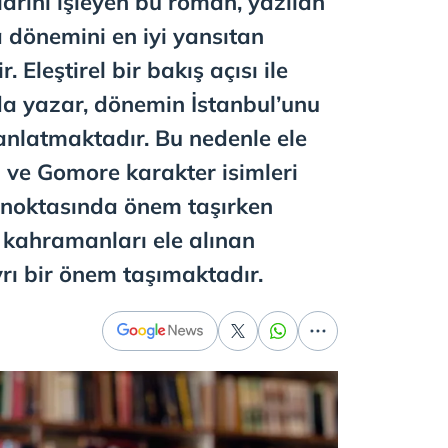
larını işleyen bu roman, yazılan
 dönemini en iyi yansıtan
 Eleştirel bir bakış açısı ile
a yazar, dönemin İstanbul’unu
anlatmaktadır. Bu nedenle ele
ve Gomore karakter isimleri
ı noktasında önem taşırken
kahramanları ele alınan
yrı bir önem taşımaktadır.