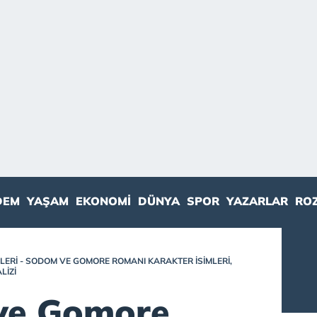
DEM
YAŞAM
EKONOMI
DÜNYA
SPOR
YAZARLAR
RO
RI - SODOM VE GOMORE ROMANI KARAKTER İSIMLERI,
LIZI
ve Gomore