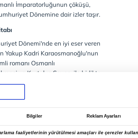
Osmanlı İmparatorluğunun çöküşü,
mhuriyet Dönemine dair izler taşır.
tabı
riyet Dönemi'nde en iyi eser veren
lan Yakup Kadri Karaosmanoğlu'nun
mli romanı Osmanlı
mesi ve Kurtuluş Savaşı ile birlikte
anlatmaktadır. İmparatorluğun
dolu'da, özellikle de İstanbul'da yol
ik bir biçimde ortaya koyulmaktadır.
emli olaylarını eleştirel bir bakış
Bilgiler
Reklam Ayarları
up Kadri, bu olayları anlatırken
tmaktadır.
rlama faaliyetlerinin yürütülmesi amaçları ile çerezler kullan