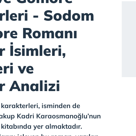
rleri - Sodom
ore Romanı
 İsimleri,
eri ve
r Analizi
arakterleri, isminden de
 Yakup Kadri Karaosmanoğlu’nun
itabında yer almaktadır.