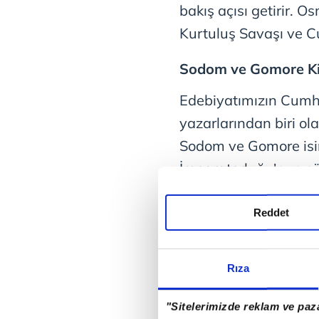
bakış açısı getirir. 
Kurtuluş Savaşı ve Cu
Sodom ve Gomore Ki
Edebiyatımızın Cumhu
yazarlarından biri o
Sodom ve Gomore isi
İmparatorluğu'nun çök
Cumhuriyet'e geçişi 
getirdiği çöküşün Ana
Reddet
açtığı çürüme sembol
Dönemin tarihsel ve ön
Rıza
açısı ile ele alan Yak
somutlaştırarak anla
"Sitelerimizde reklam ve paza