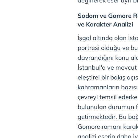
değinerek eser ayrı b
mevzuata uygun olarak kullanılan
Sodom ve Gomore Roma
ve Karakter Analizi
İşgal altında olan İs
portresi olduğu ve b
davrandığını konu al
İstanbul'a ve mevcut i
eleştirel bir bakış aç
kahramanların bazısı
çevreyi temsil ederk
bulunulan durumun far
getirmektedir. Bu b
Gomore romanı karakter
analizi eserin daha i