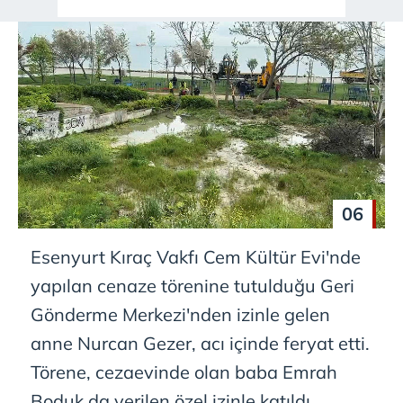
06
Esenyurt Kıraç Vakfı Cem Kültür Evi'nde
yapılan cenaze törenine tutulduğu Geri
Gönderme Merkezi'nden izinle gelen
anne Nurcan Gezer, acı içinde feryat etti.
Törene, cezaevinde olan baba Emrah
Boduk da verilen özel izinle katıldı.