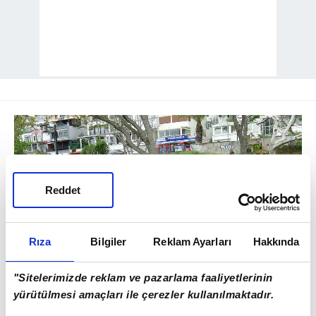
Reddet
Rıza
Bilgiler
Reklam Ayarları
Hakkında
09
"Sitelerimizde reklam ve pazarlama faaliyetlerinin
yürütülmesi amaçları ile çerezler kullanılmaktadır.
Hemen onu çıkardım ama ölmüştü.