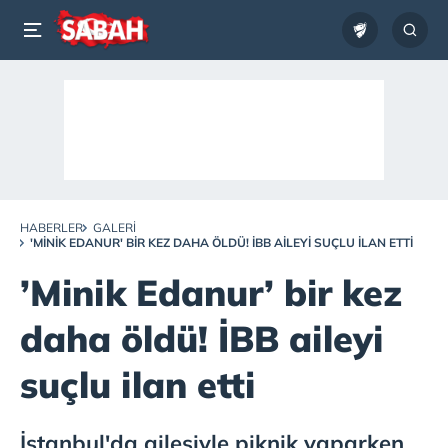
HABERLER
GALERI
'MINIK EDANUR' BIR KEZ DAHA ÖLDÜ! İBB AILEYI SUÇLU ILAN ETTI
’Minik Edanur’ bir kez
daha öldü! İBB aileyi
suçlu ilan etti
İstanbul'da ailesiyle piknik yaparken