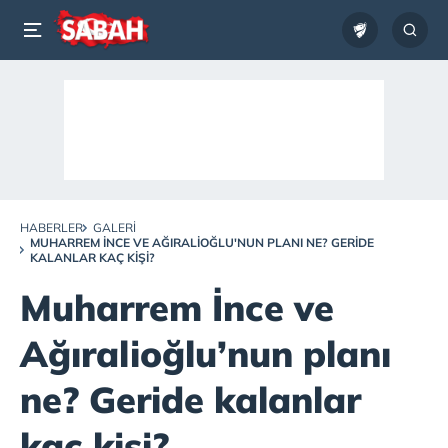
HABERLER
GALERI
MUHARREM İNCE VE AĞIRALIOĞLU'NUN PLANI NE? GERIDE
KALANLAR KAÇ KIŞI?
Muharrem İnce ve
Ağıralioğlu’nun planı
ne? Geride kalanlar
kaç kişi?