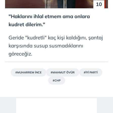
10
"Haklarını ihlal etmem ama onlara
kudret dilerim."
Geride "kudretli" kaç kişi kaldığını, şantaj
karşısında susup susmadıklarını
göreceğiz.
#MUHARREM İNCE
#MAHMUT ÖVÜR
#İYİ PARTİ
#CHP