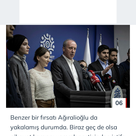
hazırlanmış Aydınlatma Metnimizi okumak ve sitemizde
ilgili mevzuata uygun olarak kullanılan çerezlerle ilgili bilgi
almak için lütfen
tıklayınız
.
06
Benzer bir fırsatı Ağıralioğlu da
yakalamış durumda. Biraz geç de olsa